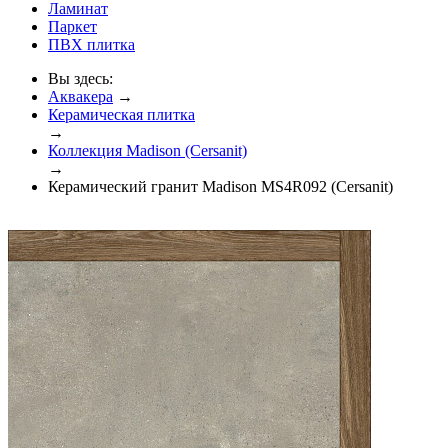
Ламинат
Паркет
ПВХ плитка
Вы здесь:
Аквакера
→
Керамическая плитка
→
Коллекция Madison (Cersanit)
→
Керамический гранит Madison MS4R092 (Cersanit)