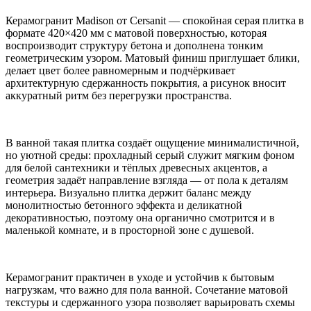
Керамогранит Madison от Cersanit — спокойная серая плитка в
формате 420×420 мм с матовой поверхностью, которая
воспроизводит структуру бетона и дополнена тонким
геометрическим узором. Матовый финиш приглушает блики,
делает цвет более равномерным и подчёркивает
архитектурную сдержанность покрытия, а рисунок вносит
аккуратный ритм без перегрузки пространства.
В ванной такая плитка создаёт ощущение минималистичной,
но уютной среды: прохладный серый служит мягким фоном
для белой сантехники и тёплых древесных акцентов, а
геометрия задаёт направление взгляда — от пола к деталям
интерьера. Визуально плитка держит баланс между
монолитностью бетонного эффекта и деликатной
декоративностью, поэтому она органично смотрится и в
маленькой комнате, и в просторной зоне с душевой.
Керамогранит практичен в уходе и устойчив к бытовым
нагрузкам, что важно для пола ванной. Сочетание матовой
текстуры и сдержанного узора позволяет варьировать схемы