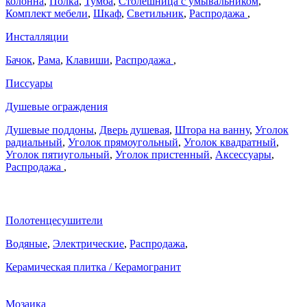
колонна
,
Полка
,
Тумба
,
Столешница с умывальником
,
Комплект мебели
,
Шкаф
,
Светильник
,
Распродажа
,
Инсталляции
Бачок
,
Рама
,
Клавиши
,
Распродажа
,
Писсуары
Душевые ограждения
Душевые поддоны
,
Дверь душевая
,
Штора на ванну
,
Уголок
радиальный
,
Уголок прямоугольный
,
Уголок квадратный
,
Уголок пятиугольный
,
Уголок пристенный
,
Аксессуары
,
Распродажа
,
Полотенцесушители
Водяные
,
Электрические
,
Распродажа
,
Керамическая плитка / Керамогранит
Мозаика