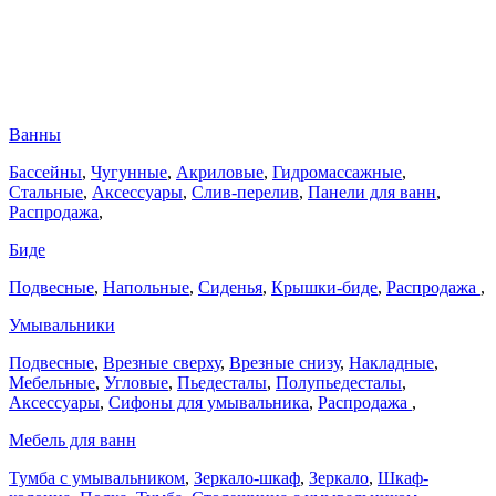
Ванны
Бассейны
,
Чугунные
,
Акриловые
,
Гидромассажные
,
Стальные
,
Аксессуары
,
Слив-перелив
,
Панели для ванн
,
Распродажа
,
Биде
Подвесные
,
Напольные
,
Сиденья
,
Крышки-биде
,
Распродажа
,
Умывальники
Подвесные
,
Врезные сверху
,
Врезные снизу
,
Накладные
,
Мебельные
,
Угловые
,
Пьедесталы
,
Полупьедесталы
,
Аксессуары
,
Сифоны для умывальника
,
Распродажа
,
Мебель для ванн
Тумба с умывальником
,
Зеркало-шкаф
,
Зеркало
,
Шкаф-