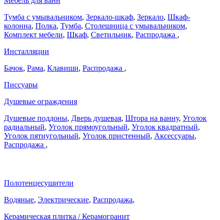
Мебель для ванн
Тумба с умывальником
,
Зеркало-шкаф
,
Зеркало
,
Шкаф-
колонна
,
Полка
,
Тумба
,
Столешница с умывальником
,
Комплект мебели
,
Шкаф
,
Светильник
,
Распродажа
,
Инсталляции
Бачок
,
Рама
,
Клавиши
,
Распродажа
,
Писсуары
Душевые ограждения
Душевые поддоны
,
Дверь душевая
,
Штора на ванну
,
Уголок
радиальный
,
Уголок прямоугольный
,
Уголок квадратный
,
Уголок пятиугольный
,
Уголок пристенный
,
Аксессуары
,
Распродажа
,
Полотенцесушители
Водяные
,
Электрические
,
Распродажа
,
Керамическая плитка / Керамогранит