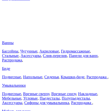
Ванны
Бассейны
,
Чугунные
,
Акриловые
,
Гидромассажные
,
Стальные
,
Аксессуары
,
Слив-перелив
,
Панели для ванн
,
Распродажа
,
Биде
Подвесные
,
Напольные
,
Сиденья
,
Крышки-биде
,
Распродажа
,
Умывальники
Подвесные
,
Врезные сверху
,
Врезные снизу
,
Накладные
,
Мебельные
,
Угловые
,
Пьедесталы
,
Полупьедесталы
,
Аксессуары
,
Сифоны для умывальника
,
Распродажа
,