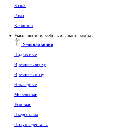
Бачок
Рама
Клавиши
Умывальники, мебель для ванн, мойки
Умывальники
Подвесные
Врезные сверху
Врезные снизу
Накладные
Мебельные
Угловые
Пьедесталы
Полупьедесталы