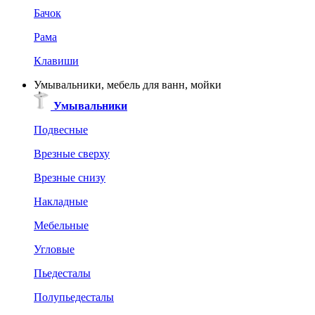
Бачок
Рама
Клавиши
Умывальники, мебель для ванн, мойки
Умывальники
Подвесные
Врезные сверху
Врезные снизу
Накладные
Мебельные
Угловые
Пьедесталы
Полупьедесталы