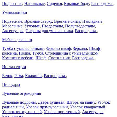
Подвесные
,
Напольные
,
Сиденья
,
Крышки-биде
,
Распродажа
,
Умывальники
Подвесные
,
Врезные сверху
,
Врезные снизу
,
Накладные
,
Мебельные
,
Угловые
,
Пьедесталы
,
Полупьедесталы
,
Аксессуары
,
Сифоны для умывальника
,
Распродажа
,
Мебель для ванн
Тумба с умывальником
,
Зеркало-шкаф
,
Зеркало
,
Шкаф-
колонна
,
Полка
,
Тумба
,
Столешница с умывальником
,
Комплект мебели
,
Шкаф
,
Светильник
,
Распродажа
,
Инсталляции
Бачок
,
Рама
,
Клавиши
,
Распродажа
,
Писсуары
Душевые ограждения
Душевые поддоны
,
Дверь душевая
,
Штора на ванну
,
Уголок
радиальный
,
Уголок прямоугольный
,
Уголок квадратный
,
Уголок пятиугольный
,
Уголок пристенный
,
Аксессуары
,
Распродажа
,