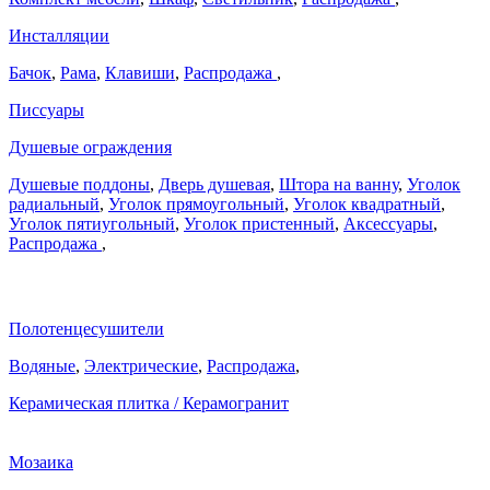
Инсталляции
Бачок
,
Рама
,
Клавиши
,
Распродажа
,
Писсуары
Душевые ограждения
Душевые поддоны
,
Дверь душевая
,
Штора на ванну
,
Уголок
радиальный
,
Уголок прямоугольный
,
Уголок квадратный
,
Уголок пятиугольный
,
Уголок пристенный
,
Аксессуары
,
Распродажа
,
Полотенцесушители
Водяные
,
Электрические
,
Распродажа
,
Керамическая плитка / Керамогранит
Мозаика