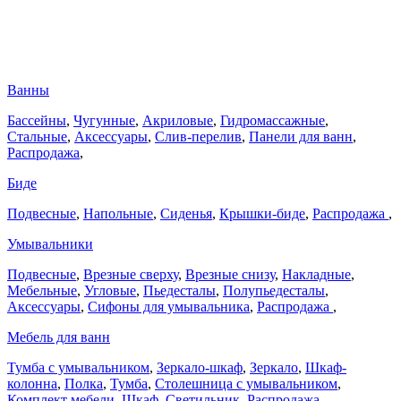
Ванны
Бассейны
,
Чугунные
,
Акриловые
,
Гидромассажные
,
Стальные
,
Аксессуары
,
Слив-перелив
,
Панели для ванн
,
Распродажа
,
Биде
Подвесные
,
Напольные
,
Сиденья
,
Крышки-биде
,
Распродажа
,
Умывальники
Подвесные
,
Врезные сверху
,
Врезные снизу
,
Накладные
,
Мебельные
,
Угловые
,
Пьедесталы
,
Полупьедесталы
,
Аксессуары
,
Сифоны для умывальника
,
Распродажа
,
Мебель для ванн
Тумба с умывальником
,
Зеркало-шкаф
,
Зеркало
,
Шкаф-
колонна
,
Полка
,
Тумба
,
Столешница с умывальником
,
Комплект мебели
,
Шкаф
,
Светильник
,
Распродажа
,