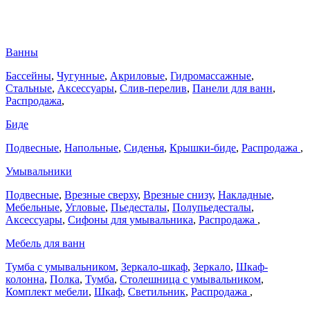
Ванны
Бассейны
,
Чугунные
,
Акриловые
,
Гидромассажные
,
Стальные
,
Аксессуары
,
Слив-перелив
,
Панели для ванн
,
Распродажа
,
Биде
Подвесные
,
Напольные
,
Сиденья
,
Крышки-биде
,
Распродажа
,
Умывальники
Подвесные
,
Врезные сверху
,
Врезные снизу
,
Накладные
,
Мебельные
,
Угловые
,
Пьедесталы
,
Полупьедесталы
,
Аксессуары
,
Сифоны для умывальника
,
Распродажа
,
Мебель для ванн
Тумба с умывальником
,
Зеркало-шкаф
,
Зеркало
,
Шкаф-
колонна
,
Полка
,
Тумба
,
Столешница с умывальником
,
Комплект мебели
,
Шкаф
,
Светильник
,
Распродажа
,