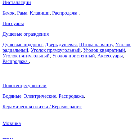
Инсталляции
Бачок
,
Рама
,
Клавиши
,
Распродажа
,
Писсуары
Душевые ограждения
Душевые поддоны
,
Дверь душевая
,
Штора на ванну
,
Уголок
радиальный
,
Уголок прямоугольный
,
Уголок квадратный
,
Уголок пятиугольный
,
Уголок пристенный
,
Аксессуары
,
Распродажа
,
Полотенцесушители
Водяные
,
Электрические
,
Распродажа
,
Керамическая плитка / Керамогранит
Мозаика