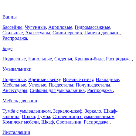
Ванны
Бассейны
,
Чугунные
,
Акриловые
,
Гидромассажные
,
Стальные
,
Аксессуары
,
Слив-перелив
,
Панели для ванн
,
Распродажа
,
Биде
Подвесные
,
Напольные
,
Сиденья
,
Крышки-биде
,
Распродажа
,
Умывальники
Подвесные
,
Врезные сверху
,
Врезные снизу
,
Накладные
,
Мебельные
,
Угловые
,
Пьедесталы
,
Полупьедесталы
,
Аксессуары
,
Сифоны для умывальника
,
Распродажа
,
Мебель для ванн
Тумба с умывальником
,
Зеркало-шкаф
,
Зеркало
,
Шкаф-
колонна
,
Полка
,
Тумба
,
Столешница с умывальником
,
Комплект мебели
,
Шкаф
,
Светильник
,
Распродажа
,
Инсталляции