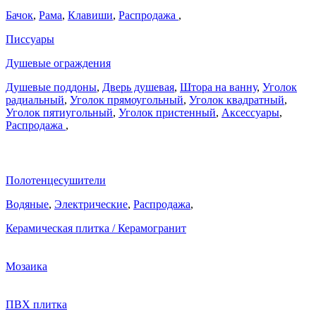
Бачок
,
Рама
,
Клавиши
,
Распродажа
,
Писсуары
Душевые ограждения
Душевые поддоны
,
Дверь душевая
,
Штора на ванну
,
Уголок
радиальный
,
Уголок прямоугольный
,
Уголок квадратный
,
Уголок пятиугольный
,
Уголок пристенный
,
Аксессуары
,
Распродажа
,
Полотенцесушители
Водяные
,
Электрические
,
Распродажа
,
Керамическая плитка / Керамогранит
Мозаика
ПВХ плитка