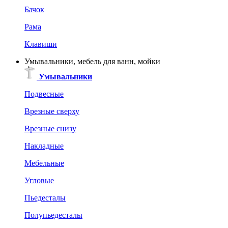
Бачок
Рама
Клавиши
Умывальники, мебель для ванн, мойки
Умывальники
Подвесные
Врезные сверху
Врезные снизу
Накладные
Мебельные
Угловые
Пьедесталы
Полупьедесталы