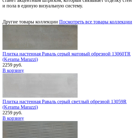
станет акцентным штрихом, который связывает отделку стен
и пола в единую визуальную систему.
Другие товары коллекции
Посмотреть все товары коллекции
Плитка настенная Раваль серый матовый обрезной 13060TR
(Kerama Marazzi)
2259 руб.
В корзину
Плитка настенная Раваль серый светлый обрезной 13059R
(Kerama Marazzi)
2259 руб.
В корзину