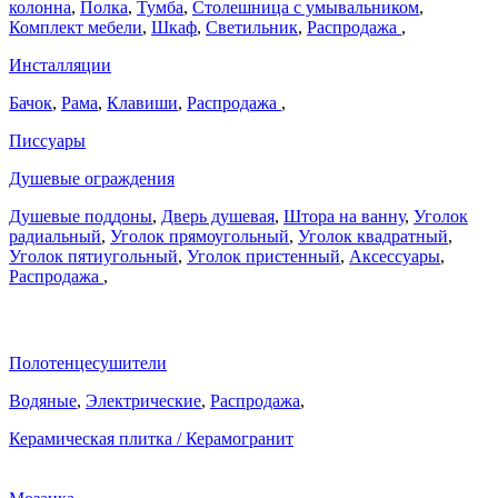
колонна
,
Полка
,
Тумба
,
Столешница с умывальником
,
Комплект мебели
,
Шкаф
,
Светильник
,
Распродажа
,
Инсталляции
Бачок
,
Рама
,
Клавиши
,
Распродажа
,
Писсуары
Душевые ограждения
Душевые поддоны
,
Дверь душевая
,
Штора на ванну
,
Уголок
радиальный
,
Уголок прямоугольный
,
Уголок квадратный
,
Уголок пятиугольный
,
Уголок пристенный
,
Аксессуары
,
Распродажа
,
Полотенцесушители
Водяные
,
Электрические
,
Распродажа
,
Керамическая плитка / Керамогранит