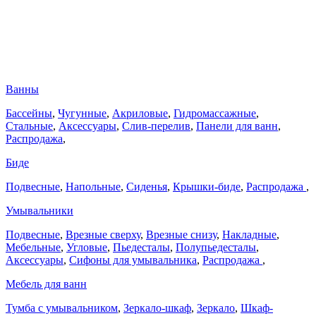
Ванны
Бассейны
,
Чугунные
,
Акриловые
,
Гидромассажные
,
Стальные
,
Аксессуары
,
Слив-перелив
,
Панели для ванн
,
Распродажа
,
Биде
Подвесные
,
Напольные
,
Сиденья
,
Крышки-биде
,
Распродажа
,
Умывальники
Подвесные
,
Врезные сверху
,
Врезные снизу
,
Накладные
,
Мебельные
,
Угловые
,
Пьедесталы
,
Полупьедесталы
,
Аксессуары
,
Сифоны для умывальника
,
Распродажа
,
Мебель для ванн
Тумба с умывальником
,
Зеркало-шкаф
,
Зеркало
,
Шкаф-