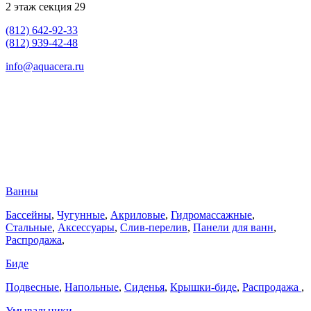
2 этаж секция 29
(812) 642-92-33
(812) 939-42-48
info@aquacera.ru
Ванны
Бассейны
,
Чугунные
,
Акриловые
,
Гидромассажные
,
Стальные
,
Аксессуары
,
Слив-перелив
,
Панели для ванн
,
Распродажа
,
Биде
Подвесные
,
Напольные
,
Сиденья
,
Крышки-биде
,
Распродажа
,
Умывальники