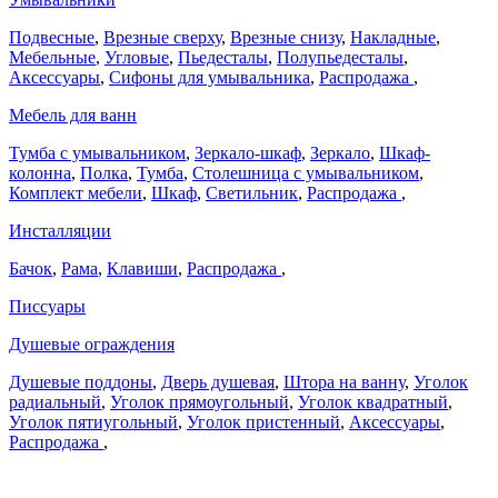
Подвесные
,
Врезные сверху
,
Врезные снизу
,
Накладные
,
Мебельные
,
Угловые
,
Пьедесталы
,
Полупьедесталы
,
Аксессуары
,
Сифоны для умывальника
,
Распродажа
,
Мебель для ванн
Тумба с умывальником
,
Зеркало-шкаф
,
Зеркало
,
Шкаф-
колонна
,
Полка
,
Тумба
,
Столешница с умывальником
,
Комплект мебели
,
Шкаф
,
Светильник
,
Распродажа
,
Инсталляции
Бачок
,
Рама
,
Клавиши
,
Распродажа
,
Писсуары
Душевые ограждения
Душевые поддоны
,
Дверь душевая
,
Штора на ванну
,
Уголок
радиальный
,
Уголок прямоугольный
,
Уголок квадратный
,
Уголок пятиугольный
,
Уголок пристенный
,
Аксессуары
,
Распродажа
,