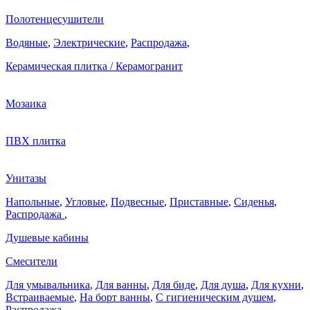
Полотенцесушители
Водяные
,
Электрические
,
Распродажа
,
Керамическая плитка / Керамогранит
Мозаика
ПВХ плитка
Унитазы
Напольные
,
Угловые
,
Подвесные
,
Приставные
,
Сиденья
,
Распродажа
,
Душевые кабины
Смесители
Для умывальника
,
Для ванны
,
Для биде
,
Для душа
,
Для кухни
,
Встраиваемые
,
На борт ванны
,
C гигиеническим душем
,
Распродажа
,