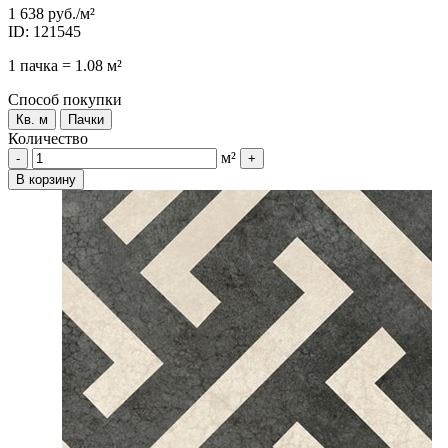
1 638 руб.
/м²
ID: 121545
1 пачка = 1.08 м²
Способ покупки
Кв. м
Пачки
Количество
м²
-
+
В корзину