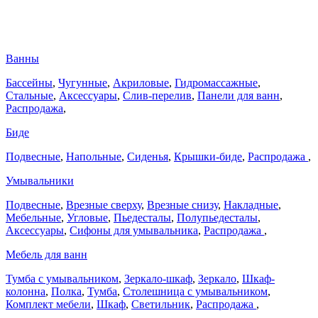
Ванны
Бассейны
,
Чугунные
,
Акриловые
,
Гидромассажные
,
Стальные
,
Аксессуары
,
Слив-перелив
,
Панели для ванн
,
Распродажа
,
Биде
Подвесные
,
Напольные
,
Сиденья
,
Крышки-биде
,
Распродажа
,
Умывальники
Подвесные
,
Врезные сверху
,
Врезные снизу
,
Накладные
,
Мебельные
,
Угловые
,
Пьедесталы
,
Полупьедесталы
,
Аксессуары
,
Сифоны для умывальника
,
Распродажа
,
Мебель для ванн
Тумба с умывальником
,
Зеркало-шкаф
,
Зеркало
,
Шкаф-
колонна
,
Полка
,
Тумба
,
Столешница с умывальником
,
Комплект мебели
,
Шкаф
,
Светильник
,
Распродажа
,