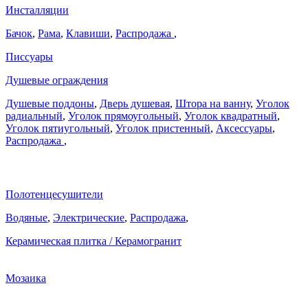
Инсталляции
Бачок
,
Рама
,
Клавиши
,
Распродажа
,
Писсуары
Душевые ограждения
Душевые поддоны
,
Дверь душевая
,
Штора на ванну
,
Уголок
радиальный
,
Уголок прямоугольный
,
Уголок квадратный
,
Уголок пятиугольный
,
Уголок пристенный
,
Аксессуары
,
Распродажа
,
Полотенцесушители
Водяные
,
Электрические
,
Распродажа
,
Керамическая плитка / Керамогранит
Мозаика