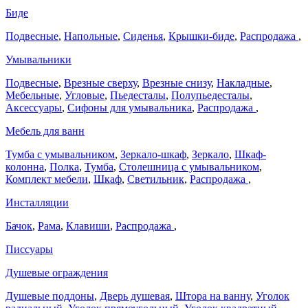
Биде
Подвесные
,
Напольные
,
Сиденья
,
Крышки-биде
,
Распродажа
,
Умывальники
Подвесные
,
Врезные сверху
,
Врезные снизу
,
Накладные
,
Мебельные
,
Угловые
,
Пьедесталы
,
Полупьедесталы
,
Аксессуары
,
Сифоны для умывальника
,
Распродажа
,
Мебель для ванн
Тумба с умывальником
,
Зеркало-шкаф
,
Зеркало
,
Шкаф-
колонна
,
Полка
,
Тумба
,
Столешница с умывальником
,
Комплект мебели
,
Шкаф
,
Светильник
,
Распродажа
,
Инсталляции
Бачок
,
Рама
,
Клавиши
,
Распродажа
,
Писсуары
Душевые ограждения
Душевые поддоны
,
Дверь душевая
,
Штора на ванну
,
Уголок