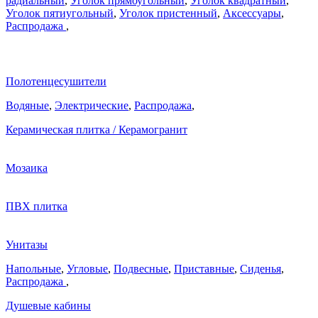
радиальный
,
Уголок прямоугольный
,
Уголок квадратный
,
Уголок пятиугольный
,
Уголок пристенный
,
Аксессуары
,
Распродажа
,
Полотенцесушители
Водяные
,
Электрические
,
Распродажа
,
Керамическая плитка / Керамогранит
Мозаика
ПВХ плитка
Унитазы
Напольные
,
Угловые
,
Подвесные
,
Приставные
,
Сиденья
,
Распродажа
,
Душевые кабины