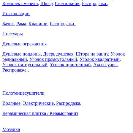
Комплект мебели
,
Шкаф
,
Светильник
,
Распродажа
,
Инсталляции
Бачок
,
Рама
,
Клавиши
,
Распродажа
,
Писсуары
Душевые ограждения
Душевые поддоны
,
Дверь душевая
,
Штора на ванну
,
Уголок
радиальный
,
Уголок прямоугольный
,
Уголок квадратный
,
Уголок пятиугольный
,
Уголок пристенный
,
Аксессуары
,
Распродажа
,
Полотенцесушители
Водяные
,
Электрические
,
Распродажа
,
Керамическая плитка / Керамогранит
Мозаика