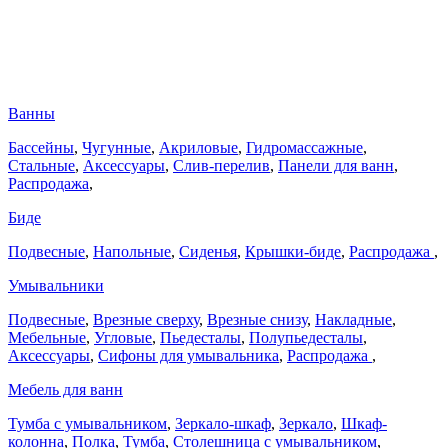
Ванны
Бассейны
,
Чугунные
,
Акриловые
,
Гидромассажные
,
Стальные
,
Аксессуары
,
Слив-перелив
,
Панели для ванн
,
Распродажа
,
Биде
Подвесные
,
Напольные
,
Сиденья
,
Крышки-биде
,
Распродажа
,
Умывальники
Подвесные
,
Врезные сверху
,
Врезные снизу
,
Накладные
,
Мебельные
,
Угловые
,
Пьедесталы
,
Полупьедесталы
,
Аксессуары
,
Сифоны для умывальника
,
Распродажа
,
Мебель для ванн
Тумба с умывальником
,
Зеркало-шкаф
,
Зеркало
,
Шкаф-
колонна
,
Полка
,
Тумба
,
Столешница с умывальником
,