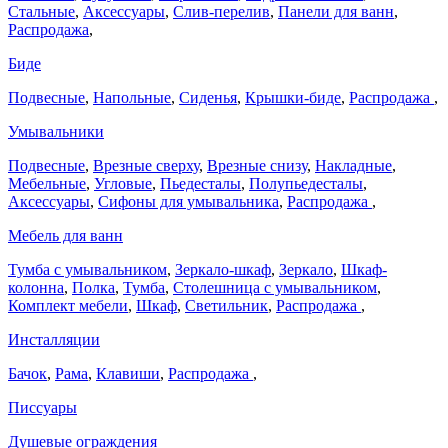
Стальные
,
Аксессуары
,
Слив-перелив
,
Панели для ванн
,
Распродажа
,
Биде
Подвесные
,
Напольные
,
Сиденья
,
Крышки-биде
,
Распродажа
,
Умывальники
Подвесные
,
Врезные сверху
,
Врезные снизу
,
Накладные
,
Мебельные
,
Угловые
,
Пьедесталы
,
Полупьедесталы
,
Аксессуары
,
Сифоны для умывальника
,
Распродажа
,
Мебель для ванн
Тумба с умывальником
,
Зеркало-шкаф
,
Зеркало
,
Шкаф-
колонна
,
Полка
,
Тумба
,
Столешница с умывальником
,
Комплект мебели
,
Шкаф
,
Светильник
,
Распродажа
,
Инсталляции
Бачок
,
Рама
,
Клавиши
,
Распродажа
,
Писсуары
Душевые ограждения