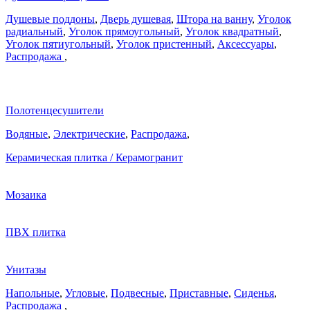
Душевые поддоны
,
Дверь душевая
,
Штора на ванну
,
Уголок
радиальный
,
Уголок прямоугольный
,
Уголок квадратный
,
Уголок пятиугольный
,
Уголок пристенный
,
Аксессуары
,
Распродажа
,
Полотенцесушители
Водяные
,
Электрические
,
Распродажа
,
Керамическая плитка / Керамогранит
Мозаика
ПВХ плитка
Унитазы
Напольные
,
Угловые
,
Подвесные
,
Приставные
,
Сиденья
,
Распродажа
,