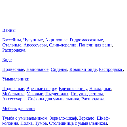
Ванны
Бассейны
,
Чугунные
,
Акриловые
,
Гидромассажные
,
Стальные
,
Аксессуары
,
Слив-перелив
,
Панели для ванн
,
Распродажа
,
Биде
Подвесные
,
Напольные
,
Сиденья
,
Крышки-биде
,
Распродажа
,
Умывальники
Подвесные
,
Врезные сверху
,
Врезные снизу
,
Накладные
,
Мебельные
,
Угловые
,
Пьедесталы
,
Полупьедесталы
,
Аксессуары
,
Сифоны для умывальника
,
Распродажа
,
Мебель для ванн
Тумба с умывальником
,
Зеркало-шкаф
,
Зеркало
,
Шкаф-
колонна
,
Полка
,
Тумба
,
Столешница с умывальником
,