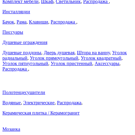
Комплект мебели
,
Шкаф
,
Светильник
,
Распродажа
,
Инсталляции
Бачок
,
Рама
,
Клавиши
,
Распродажа
,
Писсуары
Душевые ограждения
Душевые поддоны
,
Дверь душевая
,
Штора на ванну
,
Уголок
радиальный
,
Уголок прямоугольный
,
Уголок квадратный
,
Уголок пятиугольный
,
Уголок пристенный
,
Аксессуары
,
Распродажа
,
Полотенцесушители
Водяные
,
Электрические
,
Распродажа
,
Керамическая плитка / Керамогранит
Мозаика