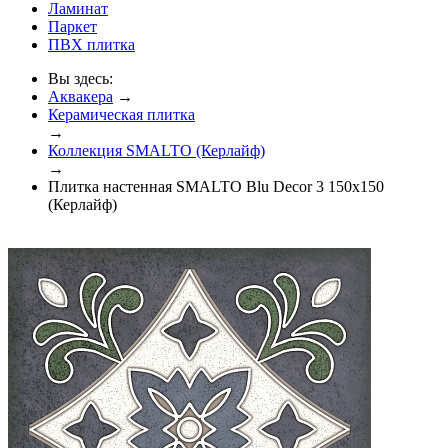
Ламинат
Паркет
ПВХ плитка
Вы здесь:
Аквакера
→
Керамическая плитка
→
Коллекция SMALTO (Керлайф)
→
Плитка настенная SMALTO Blu Decor 3 150x150
(Керлайф)