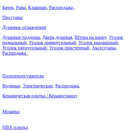
Бачок
,
Рама
,
Клавиши
,
Распродажа
,
Писсуары
Душевые ограждения
Душевые поддоны
,
Дверь душевая
,
Штора на ванну
,
Уголок
радиальный
,
Уголок прямоугольный
,
Уголок квадратный
,
Уголок пятиугольный
,
Уголок пристенный
,
Аксессуары
,
Распродажа
,
Полотенцесушители
Водяные
,
Электрические
,
Распродажа
,
Керамическая плитка / Керамогранит
Мозаика
ПВХ плитка