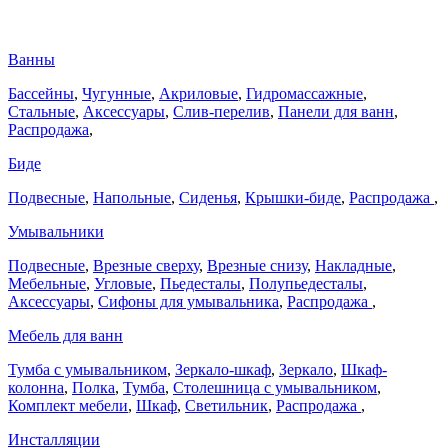
Ванны
Бассейны
,
Чугунные
,
Акриловые
,
Гидромассажные
,
Стальные
,
Аксессуары
,
Слив-перелив
,
Панели для ванн
,
Распродажа
,
Биде
Подвесные
,
Напольные
,
Сиденья
,
Крышки-биде
,
Распродажа
,
Умывальники
Подвесные
,
Врезные сверху
,
Врезные снизу
,
Накладные
,
Мебельные
,
Угловые
,
Пьедесталы
,
Полупьедесталы
,
Аксессуары
,
Сифоны для умывальника
,
Распродажа
,
Мебель для ванн
Тумба с умывальником
,
Зеркало-шкаф
,
Зеркало
,
Шкаф-
колонна
,
Полка
,
Тумба
,
Столешница с умывальником
,
Комплект мебели
,
Шкаф
,
Светильник
,
Распродажа
,
Инсталляции