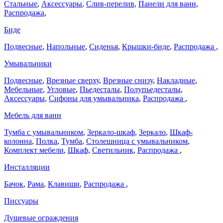
Стальные
,
Аксессуары
,
Слив-перелив
,
Панели для ванн
,
Распродажа
,
Биде
Подвесные
,
Напольные
,
Сиденья
,
Крышки-биде
,
Распродажа
,
Умывальники
Подвесные
,
Врезные сверху
,
Врезные снизу
,
Накладные
,
Мебельные
,
Угловые
,
Пьедесталы
,
Полупьедесталы
,
Аксессуары
,
Сифоны для умывальника
,
Распродажа
,
Мебель для ванн
Тумба с умывальником
,
Зеркало-шкаф
,
Зеркало
,
Шкаф-
колонна
,
Полка
,
Тумба
,
Столешница с умывальником
,
Комплект мебели
,
Шкаф
,
Светильник
,
Распродажа
,
Инсталляции
Бачок
,
Рама
,
Клавиши
,
Распродажа
,
Писсуары
Душевые ограждения