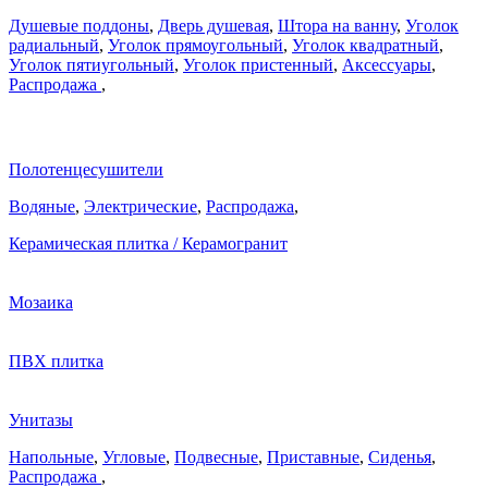
Душевые поддоны
,
Дверь душевая
,
Штора на ванну
,
Уголок
радиальный
,
Уголок прямоугольный
,
Уголок квадратный
,
Уголок пятиугольный
,
Уголок пристенный
,
Аксессуары
,
Распродажа
,
Полотенцесушители
Водяные
,
Электрические
,
Распродажа
,
Керамическая плитка / Керамогранит
Мозаика
ПВХ плитка
Унитазы
Напольные
,
Угловые
,
Подвесные
,
Приставные
,
Сиденья
,
Распродажа
,