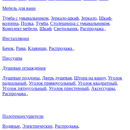
Мебель для ванн
Тумба с умывальником
,
Зеркало-шкаф
,
Зеркало
,
Шкаф-
колонна
,
Полка
,
Тумба
,
Столешница с умывальником
,
Комплект мебели
,
Шкаф
,
Светильник
,
Распродажа
,
Инсталляции
Бачок
,
Рама
,
Клавиши
,
Распродажа
,
Писсуары
Душевые ограждения
Душевые поддоны
,
Дверь душевая
,
Штора на ванну
,
Уголок
радиальный
,
Уголок прямоугольный
,
Уголок квадратный
,
Уголок пятиугольный
,
Уголок пристенный
,
Аксессуары
,
Распродажа
,
Полотенцесушители
Водяные
,
Электрические
,
Распродажа
,