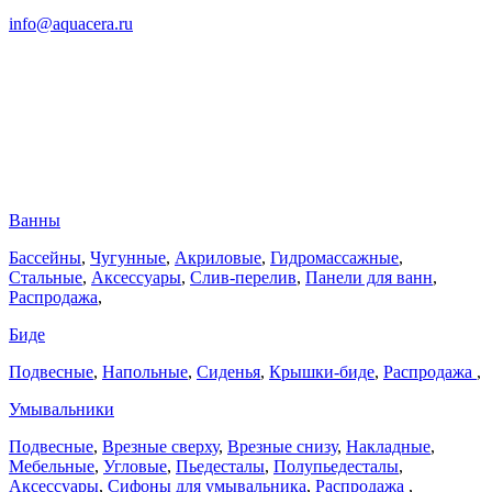
info@aquacera.ru
Ванны
Бассейны
,
Чугунные
,
Акриловые
,
Гидромассажные
,
Стальные
,
Аксессуары
,
Слив-перелив
,
Панели для ванн
,
Распродажа
,
Биде
Подвесные
,
Напольные
,
Сиденья
,
Крышки-биде
,
Распродажа
,
Умывальники
Подвесные
,
Врезные сверху
,
Врезные снизу
,
Накладные
,
Мебельные
,
Угловые
,
Пьедесталы
,
Полупьедесталы
,
Аксессуары
,
Сифоны для умывальника
,
Распродажа
,