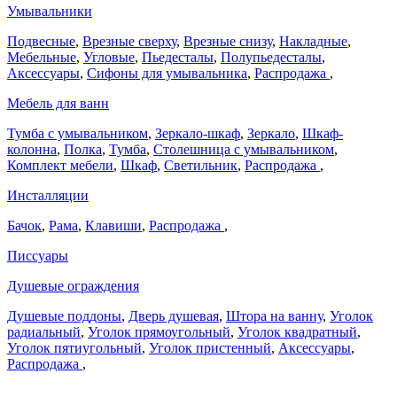
Умывальники
Подвесные
,
Врезные сверху
,
Врезные снизу
,
Накладные
,
Мебельные
,
Угловые
,
Пьедесталы
,
Полупьедесталы
,
Аксессуары
,
Сифоны для умывальника
,
Распродажа
,
Мебель для ванн
Тумба с умывальником
,
Зеркало-шкаф
,
Зеркало
,
Шкаф-
колонна
,
Полка
,
Тумба
,
Столешница с умывальником
,
Комплект мебели
,
Шкаф
,
Светильник
,
Распродажа
,
Инсталляции
Бачок
,
Рама
,
Клавиши
,
Распродажа
,
Писсуары
Душевые ограждения
Душевые поддоны
,
Дверь душевая
,
Штора на ванну
,
Уголок
радиальный
,
Уголок прямоугольный
,
Уголок квадратный
,
Уголок пятиугольный
,
Уголок пристенный
,
Аксессуары
,
Распродажа
,