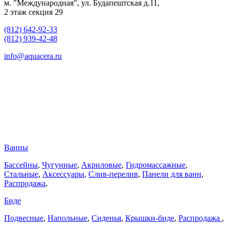
м. "Международная", ул. Будапештская д.11,
2 этаж секция 29
(812) 642-92-33
(812) 939-42-48
info@aquacera.ru
Ванны
Бассейны
,
Чугунные
,
Акриловые
,
Гидромассажные
,
Стальные
,
Аксессуары
,
Слив-перелив
,
Панели для ванн
,
Распродажа
,
Биде
Подвесные
,
Напольные
,
Сиденья
,
Крышки-биде
,
Распродажа
,