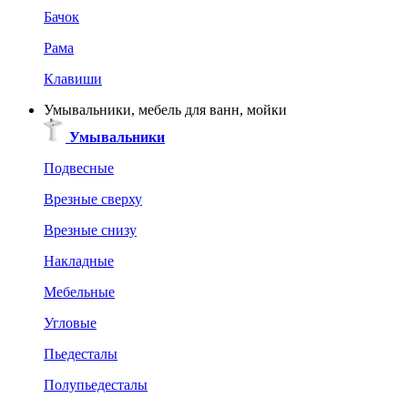
Бачок
Рама
Клавиши
Умывальники, мебель для ванн, мойки
Умывальники
Подвесные
Врезные сверху
Врезные снизу
Накладные
Мебельные
Угловые
Пьедесталы
Полупьедесталы