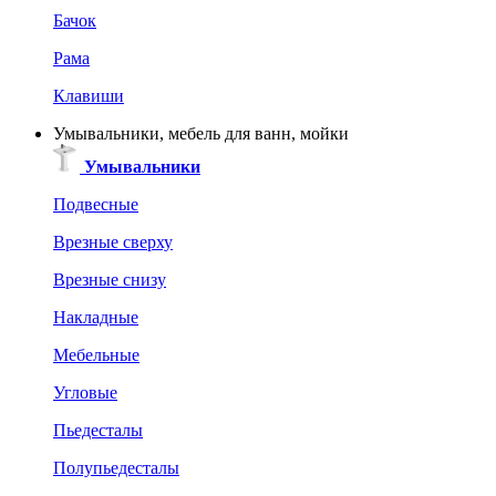
Бачок
Рама
Клавиши
Умывальники, мебель для ванн, мойки
Умывальники
Подвесные
Врезные сверху
Врезные снизу
Накладные
Мебельные
Угловые
Пьедесталы
Полупьедесталы