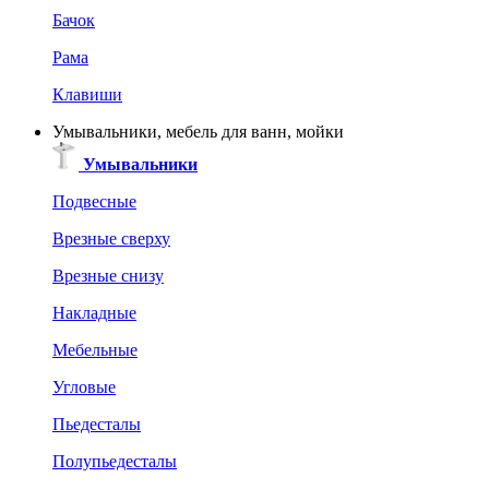
Бачок
Рама
Клавиши
Умывальники, мебель для ванн, мойки
Умывальники
Подвесные
Врезные сверху
Врезные снизу
Накладные
Мебельные
Угловые
Пьедесталы
Полупьедесталы