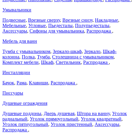
Умывальники
Подвесные
,
Врезные сверху
,
Врезные снизу
,
Накладные
,
Мебельные
,
Угловые
,
Пьедесталы
,
Полупьедесталы
,
Аксессуары
,
Сифоны для умывальника
,
Распродажа
,
Мебель для ванн
Тумба с умывальником
,
Зеркало-шкаф
,
Зеркало
,
Шкаф-
колонна
,
Полка
,
Тумба
,
Столешница с умывальником
,
Комплект мебели
,
Шкаф
,
Светильник
,
Распродажа
,
Инсталляции
Бачок
,
Рама
,
Клавиши
,
Распродажа
,
Писсуары
Душевые ограждения
Душевые поддоны
,
Дверь душевая
,
Штора на ванну
,
Уголок
радиальный
,
Уголок прямоугольный
,
Уголок квадратный
,
Уголок пятиугольный
,
Уголок пристенный
,
Аксессуары
,
Распродажа
,