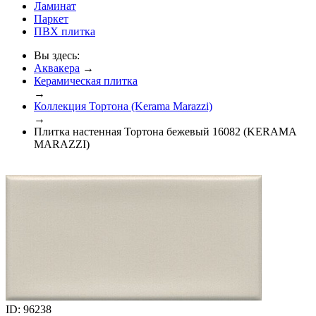
Ламинат
Паркет
ПВХ плитка
Вы здесь:
Аквакера
→
Керамическая плитка
→
Коллекция Тортона (Kerama Marazzi)
→
Плитка настенная Тортона бежевый 16082 (KERAMA
MARAZZI)
ID: 96238