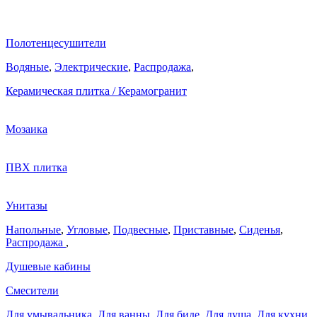
Полотенцесушители
Водяные
,
Электрические
,
Распродажа
,
Керамическая плитка / Керамогранит
Мозаика
ПВХ плитка
Унитазы
Напольные
,
Угловые
,
Подвесные
,
Приставные
,
Сиденья
,
Распродажа
,
Душевые кабины
Смесители
Для умывальника
,
Для ванны
,
Для биде
,
Для душа
,
Для кухни
,