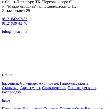
г. Санкт-Петербург, ТК "Торговый город"
м. "Международная", ул. Будапештская д.11,
2 этаж секция 29
(812) 642-92-33
(812) 939-42-48
info@aquacera.ru
Ванны
Бассейны
,
Чугунные
,
Акриловые
,
Гидромассажные
,
Стальные
,
Аксессуары
,
Слив-перелив
,
Панели для ванн
,
Распродажа
,
Биде
Подвесные
,
Напольные
,
Сиденья
,
Крышки-биде
,
Распродажа
,