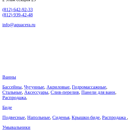
(812) 642-92-33
(812) 939-42-48
info@aquacera.ru
Ванны
Бассейны
,
Чугунные
,
Акриловые
,
Гидромассажные
,
Стальные
,
Аксессуары
,
Слив-перелив
,
Панели для ванн
,
Распродажа
,
Биде
Подвесные
,
Напольные
,
Сиденья
,
Крышки-биде
,
Распродажа
,
Умывальники