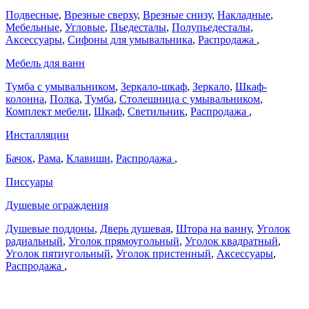
Подвесные
,
Врезные сверху
,
Врезные снизу
,
Накладные
,
Мебельные
,
Угловые
,
Пьедесталы
,
Полупьедесталы
,
Аксессуары
,
Сифоны для умывальника
,
Распродажа
,
Мебель для ванн
Тумба с умывальником
,
Зеркало-шкаф
,
Зеркало
,
Шкаф-
колонна
,
Полка
,
Тумба
,
Столешница с умывальником
,
Комплект мебели
,
Шкаф
,
Светильник
,
Распродажа
,
Инсталляции
Бачок
,
Рама
,
Клавиши
,
Распродажа
,
Писсуары
Душевые ограждения
Душевые поддоны
,
Дверь душевая
,
Штора на ванну
,
Уголок
радиальный
,
Уголок прямоугольный
,
Уголок квадратный
,
Уголок пятиугольный
,
Уголок пристенный
,
Аксессуары
,
Распродажа
,