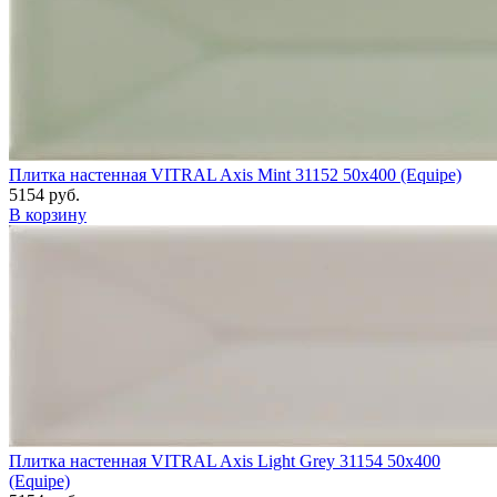
Плитка настенная VITRAL Axis Mint 31152 50x400 (Equipe)
5154 руб.
В корзину
Плитка настенная VITRAL Axis Light Grey 31154 50x400
(Equipe)