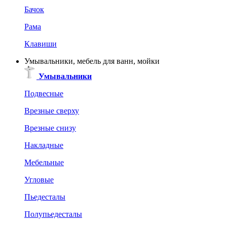
Бачок
Рама
Клавиши
Умывальники, мебель для ванн, мойки
Умывальники
Подвесные
Врезные сверху
Врезные снизу
Накладные
Мебельные
Угловые
Пьедесталы
Полупьедесталы