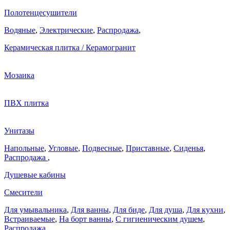
Полотенцесушители
Водяные
,
Электрические
,
Распродажа
,
Керамическая плитка / Керамогранит
Мозаика
ПВХ плитка
Унитазы
Напольные
,
Угловые
,
Подвесные
,
Приставные
,
Сиденья
,
Распродажа
,
Душевые кабины
Смесители
Для умывальника
,
Для ванны
,
Для биде
,
Для душа
,
Для кухни
,
Встраиваемые
,
На борт ванны
,
C гигиеническим душем
,
Распродажа
,