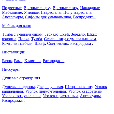
Подвесные
,
Врезные сверху
,
Врезные снизу
,
Накладные
,
Мебельные
,
Угловые
,
Пьедесталы
,
Полупьедесталы
,
Аксессуары
,
Сифоны для умывальника
,
Распродажа
,
Мебель для ванн
Тумба с умывальником
,
Зеркало-шкаф
,
Зеркало
,
Шкаф-
колонна
,
Полка
,
Тумба
,
Столешница с умывальником
,
Комплект мебели
,
Шкаф
,
Светильник
,
Распродажа
,
Инсталляции
Бачок
,
Рама
,
Клавиши
,
Распродажа
,
Писсуары
Душевые ограждения
Душевые поддоны
,
Дверь душевая
,
Штора на ванну
,
Уголок
радиальный
,
Уголок прямоугольный
,
Уголок квадратный
,
Уголок пятиугольный
,
Уголок пристенный
,
Аксессуары
,
Распродажа
,