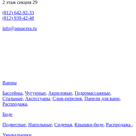
2 этаж секция 29
(812) 642-92-33
(812) 939-42-48
info@aquacera.ru
Ванны
Бассейны
,
Чугунные
,
Акриловые
,
Гидромассажные
,
Стальные
,
Аксессуары
,
Слив-перелив
,
Панели для ванн
,
Распродажа
,
Биде
Подвесные
,
Напольные
,
Сиденья
,
Крышки-биде
,
Распродажа
,
Умывальники