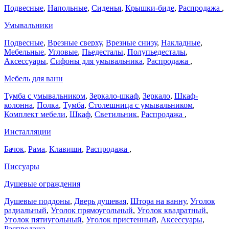
Подвесные
,
Напольные
,
Сиденья
,
Крышки-биде
,
Распродажа
,
Умывальники
Подвесные
,
Врезные сверху
,
Врезные снизу
,
Накладные
,
Мебельные
,
Угловые
,
Пьедесталы
,
Полупьедесталы
,
Аксессуары
,
Сифоны для умывальника
,
Распродажа
,
Мебель для ванн
Тумба с умывальником
,
Зеркало-шкаф
,
Зеркало
,
Шкаф-
колонна
,
Полка
,
Тумба
,
Столешница с умывальником
,
Комплект мебели
,
Шкаф
,
Светильник
,
Распродажа
,
Инсталляции
Бачок
,
Рама
,
Клавиши
,
Распродажа
,
Писсуары
Душевые ограждения
Душевые поддоны
,
Дверь душевая
,
Штора на ванну
,
Уголок
радиальный
,
Уголок прямоугольный
,
Уголок квадратный
,
Уголок пятиугольный
,
Уголок пристенный
,
Аксессуары
,
Распродажа
,