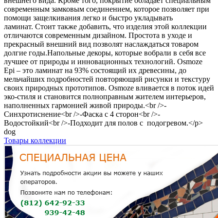
внешнего вида. Кроме того, покрытие обладает специальным
современным замковым соединением, которое позволяет при
помощи защелкивания легко и быстро укладывать
ламинат. Стоит также добавить, что изделия этой коллекции
отличаются современным дизайном. Простота в уходе и
прекрасный внешний вид позволят наслаждаться товаром
долгие годы.Напольные декоры, которые вобрали в себя все
лучшее от природы и инновационных технологий. Osmoze
Epi – это ламинат на 93% состоящий их древесины, до
мельчайших подробностей повторяющий рисунки и текстуру
своих природных прототипов. Osmoze вливается в поток идей
эко-стиля и становится полноправным жителем интерьеров,
наполненных гармонией живой природы.<br />-
Синхротиснение<br />-Фаска с 4 сторон<br />-
Водостойкий<br />-Подходит для полов с подогревом.</p>
dog
Товары коллекции