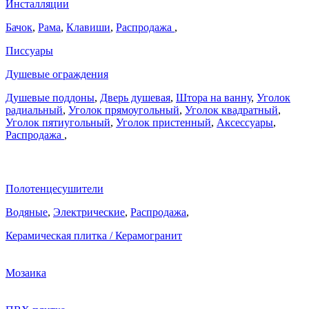
Инсталляции
Бачок
,
Рама
,
Клавиши
,
Распродажа
,
Писсуары
Душевые ограждения
Душевые поддоны
,
Дверь душевая
,
Штора на ванну
,
Уголок
радиальный
,
Уголок прямоугольный
,
Уголок квадратный
,
Уголок пятиугольный
,
Уголок пристенный
,
Аксессуары
,
Распродажа
,
Полотенцесушители
Водяные
,
Электрические
,
Распродажа
,
Керамическая плитка / Керамогранит
Мозаика