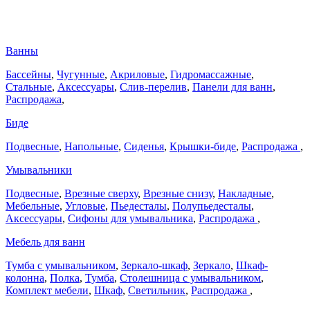
Ванны
Бассейны
,
Чугунные
,
Акриловые
,
Гидромассажные
,
Стальные
,
Аксессуары
,
Слив-перелив
,
Панели для ванн
,
Распродажа
,
Биде
Подвесные
,
Напольные
,
Сиденья
,
Крышки-биде
,
Распродажа
,
Умывальники
Подвесные
,
Врезные сверху
,
Врезные снизу
,
Накладные
,
Мебельные
,
Угловые
,
Пьедесталы
,
Полупьедесталы
,
Аксессуары
,
Сифоны для умывальника
,
Распродажа
,
Мебель для ванн
Тумба с умывальником
,
Зеркало-шкаф
,
Зеркало
,
Шкаф-
колонна
,
Полка
,
Тумба
,
Столешница с умывальником
,
Комплект мебели
,
Шкаф
,
Светильник
,
Распродажа
,