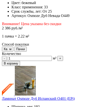
Цвет: бежевый
Класс применения: 33
Срок службы, лет: От 25
Артикул: Osmoze Дуб Невада О449
Внимание! Цена указана без скидки
2 386 руб.
/м²
1 пачка = 2.22 м²
Способ покупки
Кв. м
Пачки
Количество
м²
-
+
В корзину
Ламинат Osmoze Дуб Испанский О401 (EPi)
Ширина, мм: 192