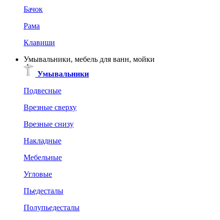
Бачок
Рама
Клавиши
Умывальники, мебель для ванн, мойки
Умывальники
Подвесные
Врезные сверху
Врезные снизу
Накладные
Мебельные
Угловые
Пьедесталы
Полупьедесталы