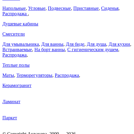
Напольные
,
Угловые
,
Подвесные
,
Приставные
,
Сиденья
,
Распродажа
,
Душевые кабины
Смесители
Для умывальника
,
Для ванны
,
Для биде
,
Для душа
,
Для кухни
,
Встраиваемые
,
На борт ванны
,
C гигиеническим душем
,
Распродажа
,
Теплые полы
Маты
,
Терморегуляторы
,
Распродажа
,
Керамогранит
Ламинат
Паркет
© Copyright Аквакера. 2009 — 2026