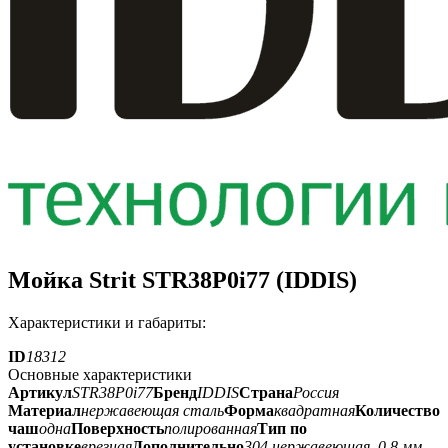
Мойка Strit STR38P0i77 (IDDIS)
Характеристики и габариты:
ID
18312
Основные характеристики
Артикул
STR38P0i77
Бренд
IDDIS
Страна
Россия
Материал
нержавеющая сталь
Форма
квадратная
Количество
чаш
одна
Поверхность
полированная
Тип по
установке
врезная
Дополнительно
304 нержавеющая, 0,8 мм