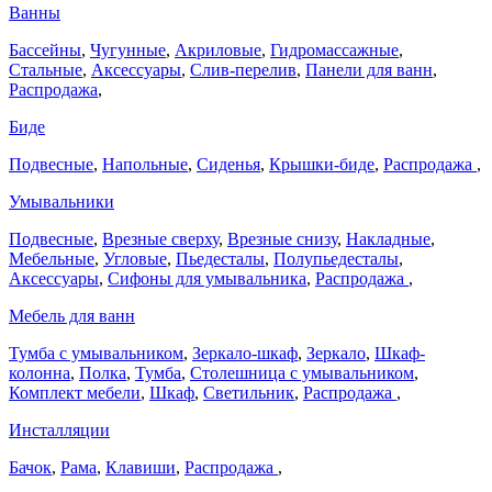
Ванны
Бассейны
,
Чугунные
,
Акриловые
,
Гидромассажные
,
Стальные
,
Аксессуары
,
Слив-перелив
,
Панели для ванн
,
Распродажа
,
Биде
Подвесные
,
Напольные
,
Сиденья
,
Крышки-биде
,
Распродажа
,
Умывальники
Подвесные
,
Врезные сверху
,
Врезные снизу
,
Накладные
,
Мебельные
,
Угловые
,
Пьедесталы
,
Полупьедесталы
,
Аксессуары
,
Сифоны для умывальника
,
Распродажа
,
Мебель для ванн
Тумба с умывальником
,
Зеркало-шкаф
,
Зеркало
,
Шкаф-
колонна
,
Полка
,
Тумба
,
Столешница с умывальником
,
Комплект мебели
,
Шкаф
,
Светильник
,
Распродажа
,
Инсталляции
Бачок
,
Рама
,
Клавиши
,
Распродажа
,