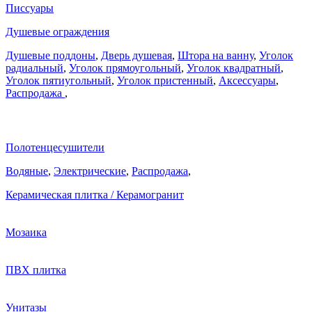
Писсуары
Душевые ограждения
Душевые поддоны
,
Дверь душевая
,
Штора на ванну
,
Уголок
радиальный
,
Уголок прямоугольный
,
Уголок квадратный
,
Уголок пятиугольный
,
Уголок пристенный
,
Аксессуары
,
Распродажа
,
Полотенцесушители
Водяные
,
Электрические
,
Распродажа
,
Керамическая плитка / Керамогранит
Мозаика
ПВХ плитка
Унитазы