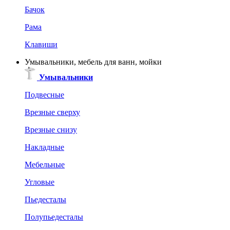
Бачок
Рама
Клавиши
Умывальники, мебель для ванн, мойки
Умывальники
Подвесные
Врезные сверху
Врезные снизу
Накладные
Мебельные
Угловые
Пьедесталы
Полупьедесталы