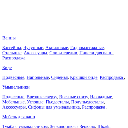
Ванны
Бассейны
,
Чугунные
,
Акриловые
,
Гидромассажные
,
Стальные
,
Аксессуары
,
Слив-перелив
,
Панели для ванн
,
Распродажа
,
Биде
Подвесные
,
Напольные
,
Сиденья
,
Крышки-биде
,
Распродажа
,
Умывальники
Подвесные
,
Врезные сверху
,
Врезные снизу
,
Накладные
,
Мебельные
,
Угловые
,
Пьедесталы
,
Полупьедесталы
,
Аксессуары
,
Сифоны для умывальника
,
Распродажа
,
Мебель для ванн
Тумба с умывальником
,
Зеркало-шкаф
,
Зеркало
,
Шкаф-