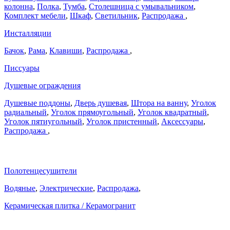
колонна
,
Полка
,
Тумба
,
Столешница с умывальником
,
Комплект мебели
,
Шкаф
,
Светильник
,
Распродажа
,
Инсталляции
Бачок
,
Рама
,
Клавиши
,
Распродажа
,
Писсуары
Душевые ограждения
Душевые поддоны
,
Дверь душевая
,
Штора на ванну
,
Уголок
радиальный
,
Уголок прямоугольный
,
Уголок квадратный
,
Уголок пятиугольный
,
Уголок пристенный
,
Аксессуары
,
Распродажа
,
Полотенцесушители
Водяные
,
Электрические
,
Распродажа
,
Керамическая плитка / Керамогранит