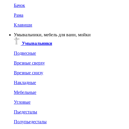
Бачок
Рама
Клавиши
Умывальники, мебель для ванн, мойки
Умывальники
Подвесные
Врезные сверху
Врезные снизу
Накладные
Мебельные
Угловые
Пьедесталы
Полупьедесталы