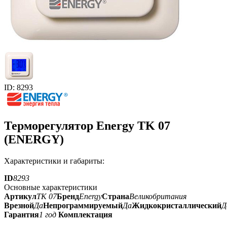
ID: 8293
Терморегулятор Energy TK 07
(ENERGY)
Характеристики и габариты:
ID
8293
Основные характеристики
Артикул
TK 07
Бренд
Energy
Страна
Великобритания
Врезной
Да
Непрограммируемый
Да
Жидкокристаллический
Д
Гарантия
1 год
Комплектация