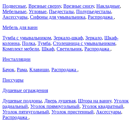
Подвесные
,
Врезные сверху
,
Врезные снизу
,
Накладные
,
Мебельные
,
Угловые
,
Пьедесталы
,
Полупьедесталы
,
Аксессуары
,
Сифоны для умывальника
,
Распродажа
,
Мебель для ванн
Тумба с умывальником
,
Зеркало-шкаф
,
Зеркало
,
Шкаф-
колонна
,
Полка
,
Тумба
,
Столешница с умывальником
,
Комплект мебели
,
Шкаф
,
Светильник
,
Распродажа
,
Инсталляции
Бачок
,
Рама
,
Клавиши
,
Распродажа
,
Писсуары
Душевые ограждения
Душевые поддоны
,
Дверь душевая
,
Штора на ванну
,
Уголок
радиальный
,
Уголок прямоугольный
,
Уголок квадратный
,
Уголок пятиугольный
,
Уголок пристенный
,
Аксессуары
,
Распродажа
,