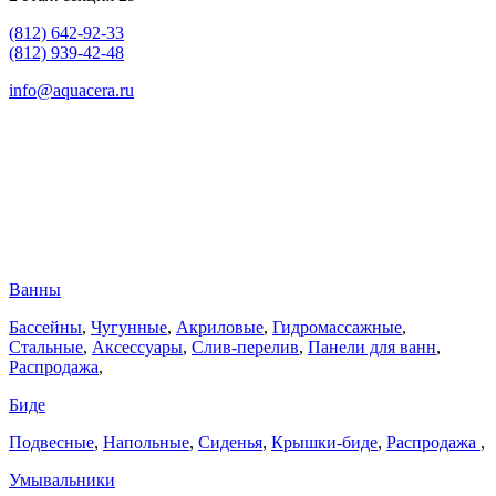
(812) 642-92-33
(812) 939-42-48
info@aquacera.ru
Ванны
Бассейны
,
Чугунные
,
Акриловые
,
Гидромассажные
,
Стальные
,
Аксессуары
,
Слив-перелив
,
Панели для ванн
,
Распродажа
,
Биде
Подвесные
,
Напольные
,
Сиденья
,
Крышки-биде
,
Распродажа
,
Умывальники