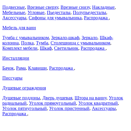
Подвесные
,
Врезные сверху
,
Врезные снизу
,
Накладные
,
Мебельные
,
Угловые
,
Пьедесталы
,
Полупьедесталы
,
Аксессуары
,
Сифоны для умывальника
,
Распродажа
,
Мебель для ванн
Тумба с умывальником
,
Зеркало-шкаф
,
Зеркало
,
Шкаф-
колонна
,
Полка
,
Тумба
,
Столешница с умывальником
,
Комплект мебели
,
Шкаф
,
Светильник
,
Распродажа
,
Инсталляции
Бачок
,
Рама
,
Клавиши
,
Распродажа
,
Писсуары
Душевые ограждения
Душевые поддоны
,
Дверь душевая
,
Штора на ванну
,
Уголок
радиальный
,
Уголок прямоугольный
,
Уголок квадратный
,
Уголок пятиугольный
,
Уголок пристенный
,
Аксессуары
,
Распродажа
,