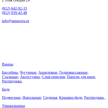
2 этаж секция 29
(812) 642-92-33
(812) 939-42-48
info@aquacera.ru
Ванны
Бассейны
,
Чугунные
,
Акриловые
,
Гидромассажные
,
Стальные
,
Аксессуары
,
Слив-перелив
,
Панели для ванн
,
Распродажа
,
Биде
Подвесные
,
Напольные
,
Сиденья
,
Крышки-биде
,
Распродажа
,
Умывальники