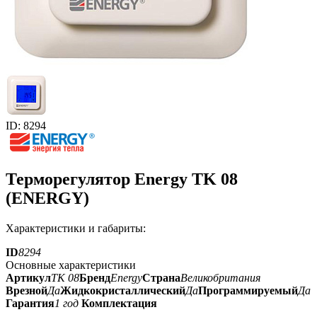
ID: 8294
Терморегулятор Energy TK 08
(ENERGY)
Характеристики и габариты:
ID
8294
Основные характеристики
Артикул
TK 08
Бренд
Energy
Страна
Великобритания
Врезной
Да
Жидкокристаллический
Да
Программируемый
Да
Гарантия
1 год
Комплектация