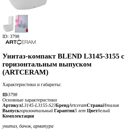
ID: 3798
Унитаз-компакт BLEND L3145-3155 с
горизонтальным выпуском
(ARTCERAM)
Характеристики и габариты:
ID
3798
Основные характеристики
Артикул
L3145-L3155-S23
Бренд
Artceram
Страна
Италия
Выпуск
горизонтальный
Гарантия
5 лет
Цвет
белый
Комплектация
унитаз, бачок, арматура