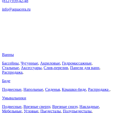
(812) 939-42-48
info@aquacera.ru
Ванны
Бассейны
,
Чугунные
,
Акриловые
,
Гидромассажные
,
Стальные
,
Аксессуары
,
Слив-перелив
,
Панели для ванн
,
Распродажа
,
Биде
Подвесные
,
Напольные
,
Сиденья
,
Крышки-биде
,
Распродажа
,
Умывальники
Подвесные
,
Врезные сверху
,
Врезные снизу
,
Накладные
,
Мебельные
,
Угловые
,
Пьедесталы
,
Полупьедесталы
,