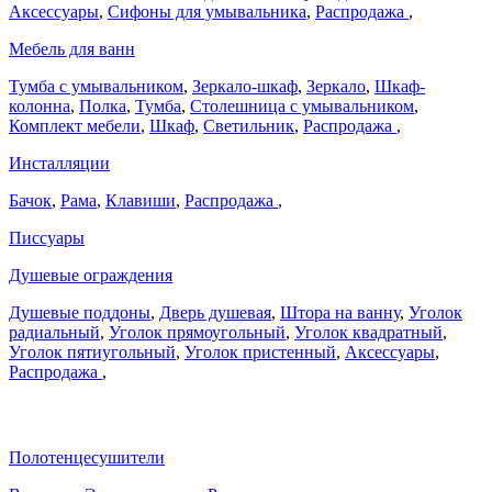
Аксессуары
,
Сифоны для умывальника
,
Распродажа
,
Мебель для ванн
Тумба с умывальником
,
Зеркало-шкаф
,
Зеркало
,
Шкаф-
колонна
,
Полка
,
Тумба
,
Столешница с умывальником
,
Комплект мебели
,
Шкаф
,
Светильник
,
Распродажа
,
Инсталляции
Бачок
,
Рама
,
Клавиши
,
Распродажа
,
Писсуары
Душевые ограждения
Душевые поддоны
,
Дверь душевая
,
Штора на ванну
,
Уголок
радиальный
,
Уголок прямоугольный
,
Уголок квадратный
,
Уголок пятиугольный
,
Уголок пристенный
,
Аксессуары
,
Распродажа
,
Полотенцесушители