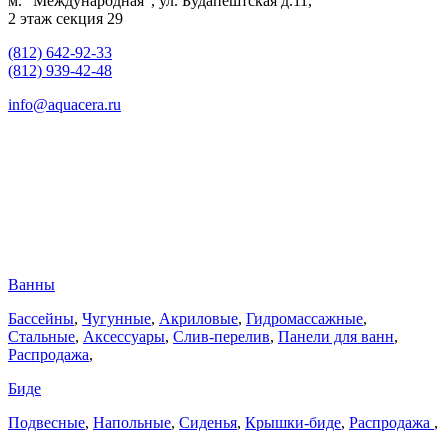
м. "Международная", ул. Будапештская д.11,
2 этаж секция 29
(812) 642-92-33
(812) 939-42-48
info@aquacera.ru
Ванны
Бассейны
,
Чугунные
,
Акриловые
,
Гидромассажные
,
Стальные
,
Аксессуары
,
Слив-перелив
,
Панели для ванн
,
Распродажа
,
Биде
Подвесные
,
Напольные
,
Сиденья
,
Крышки-биде
,
Распродажа
,