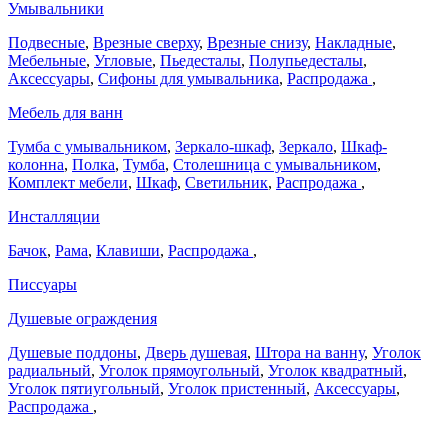
Умывальники
Подвесные
,
Врезные сверху
,
Врезные снизу
,
Накладные
,
Мебельные
,
Угловые
,
Пьедесталы
,
Полупьедесталы
,
Аксессуары
,
Сифоны для умывальника
,
Распродажа
,
Мебель для ванн
Тумба с умывальником
,
Зеркало-шкаф
,
Зеркало
,
Шкаф-
колонна
,
Полка
,
Тумба
,
Столешница с умывальником
,
Комплект мебели
,
Шкаф
,
Светильник
,
Распродажа
,
Инсталляции
Бачок
,
Рама
,
Клавиши
,
Распродажа
,
Писсуары
Душевые ограждения
Душевые поддоны
,
Дверь душевая
,
Штора на ванну
,
Уголок
радиальный
,
Уголок прямоугольный
,
Уголок квадратный
,
Уголок пятиугольный
,
Уголок пристенный
,
Аксессуары
,
Распродажа
,