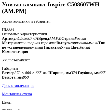
Унитаз-компакт Inspire C508607WH
(AM.PM)
Характеристики и габариты:
ID
3884
Основные характеристики
Артикул
C508607WH
Бренд
AM.PM
Страна
Россия
Материал
санитарная керамика
Выпуск
горизонтальный
Тип
по установке
напольный
Гарантия
5 лет
Цвет
белый
Комплектация
Унитаз-компакт
Габариты
Размер
370 × 860 × 665 мм
Ширина, мм
370
Глубина, мм
665
Высота, мм
860
Доп. комплектация
Монтажная схема
Цена: