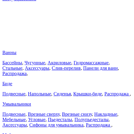
Ванны
Бассейны
,
Чугунные
,
Акриловые
,
Гидромассажные
,
Стальные
,
Аксессуары
,
Слив-перелив
,
Панели для ванн
,
Распродажа
,
Биде
Подвесные
,
Напольные
,
Сиденья
,
Крышки-биде
,
Распродажа
,
Умывальники
Подвесные
,
Врезные сверху
,
Врезные снизу
,
Накладные
,
Мебельные
,
Угловые
,
Пьедесталы
,
Полупьедесталы
,
Аксессуары
,
Сифоны для умывальника
,
Распродажа
,