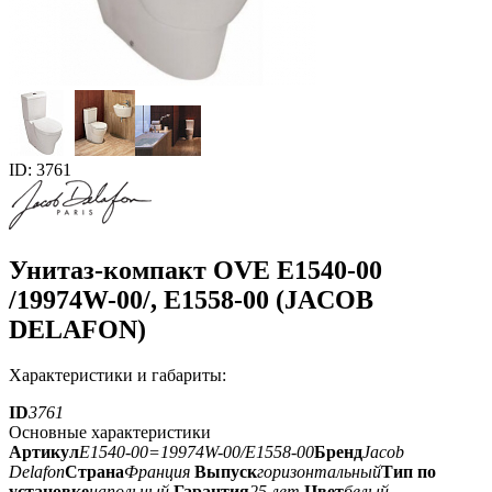
ID: 3761
Унитаз-компакт OVE E1540-00
/19974W-00/, E1558-00 (JACOB
DELAFON)
Характеристики и габариты:
ID
3761
Основные характеристики
Артикул
E1540-00=19974W-00/E1558-00
Бренд
Jacob
Delafon
Страна
Франция
Выпуск
горизонтальный
Тип по
установке
напольный
Гарантия
25 лет
Цвет
белый