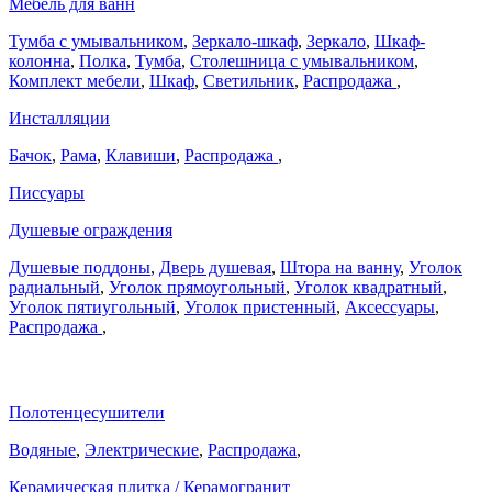
Мебель для ванн
Тумба с умывальником
,
Зеркало-шкаф
,
Зеркало
,
Шкаф-
колонна
,
Полка
,
Тумба
,
Столешница с умывальником
,
Комплект мебели
,
Шкаф
,
Светильник
,
Распродажа
,
Инсталляции
Бачок
,
Рама
,
Клавиши
,
Распродажа
,
Писсуары
Душевые ограждения
Душевые поддоны
,
Дверь душевая
,
Штора на ванну
,
Уголок
радиальный
,
Уголок прямоугольный
,
Уголок квадратный
,
Уголок пятиугольный
,
Уголок пристенный
,
Аксессуары
,
Распродажа
,
Полотенцесушители
Водяные
,
Электрические
,
Распродажа
,
Керамическая плитка / Керамогранит