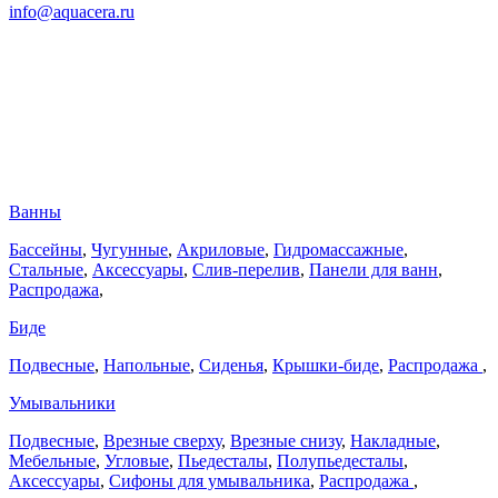
info@aquacera.ru
Ванны
Бассейны
,
Чугунные
,
Акриловые
,
Гидромассажные
,
Стальные
,
Аксессуары
,
Слив-перелив
,
Панели для ванн
,
Распродажа
,
Биде
Подвесные
,
Напольные
,
Сиденья
,
Крышки-биде
,
Распродажа
,
Умывальники
Подвесные
,
Врезные сверху
,
Врезные снизу
,
Накладные
,
Мебельные
,
Угловые
,
Пьедесталы
,
Полупьедесталы
,
Аксессуары
,
Сифоны для умывальника
,
Распродажа
,