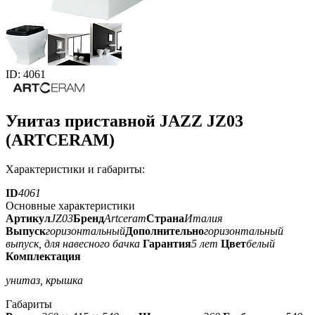
ID: 4061
Унитаз приставной JAZZ JZ03
(ARTCERAM)
Характеристики и габариты:
ID
4061
Основные характеристики
Артикул
JZ03
Бренд
Artceram
Страна
Италия
Выпуск
горизонтальный
Дополнительно
горизонтальный
выпуск, для навесного бачка
Гарантия
5 лет
Цвет
белый
Комплектация
унитаз, крышка
Габариты