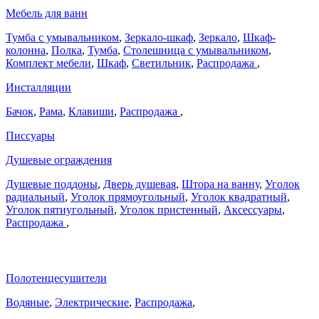
Мебель для ванн
Тумба с умывальником
,
Зеркало-шкаф
,
Зеркало
,
Шкаф-
колонна
,
Полка
,
Тумба
,
Столешница с умывальником
,
Комплект мебели
,
Шкаф
,
Светильник
,
Распродажа
,
Инсталляции
Бачок
,
Рама
,
Клавиши
,
Распродажа
,
Писсуары
Душевые ограждения
Душевые поддоны
,
Дверь душевая
,
Штора на ванну
,
Уголок
радиальный
,
Уголок прямоугольный
,
Уголок квадратный
,
Уголок пятиугольный
,
Уголок пристенный
,
Аксессуары
,
Распродажа
,
Полотенцесушители
Водяные
,
Электрические
,
Распродажа
,