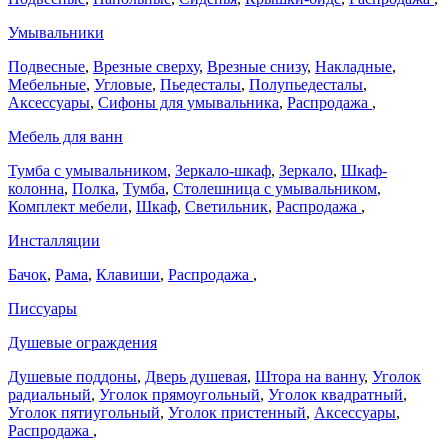
Умывальники
Подвесные
,
Врезные сверху
,
Врезные снизу
,
Накладные
,
Мебельные
,
Угловые
,
Пьедесталы
,
Полупьедесталы
,
Аксессуары
,
Сифоны для умывальника
,
Распродажа
,
Мебель для ванн
Тумба с умывальником
,
Зеркало-шкаф
,
Зеркало
,
Шкаф-
колонна
,
Полка
,
Тумба
,
Столешница с умывальником
,
Комплект мебели
,
Шкаф
,
Светильник
,
Распродажа
,
Инсталляции
Бачок
,
Рама
,
Клавиши
,
Распродажа
,
Писсуары
Душевые ограждения
Душевые поддоны
,
Дверь душевая
,
Штора на ванну
,
Уголок
радиальный
,
Уголок прямоугольный
,
Уголок квадратный
,
Уголок пятиугольный
,
Уголок пристенный
,
Аксессуары
,
Распродажа
,