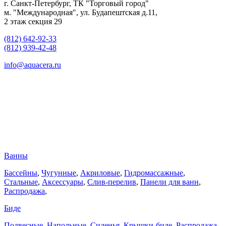
г. Санкт-Петербург, ТК "Торговый город"
м. "Международная", ул. Будапештская д.11,
2 этаж секция 29
(812) 642-92-33
(812) 939-42-48
info@aquacera.ru
Ванны
Бассейны
,
Чугунные
,
Акриловые
,
Гидромассажные
,
Стальные
,
Аксессуары
,
Слив-перелив
,
Панели для ванн
,
Распродажа
,
Биде
Подвесные
,
Напольные
,
Сиденья
,
Крышки-биде
,
Распродажа
,