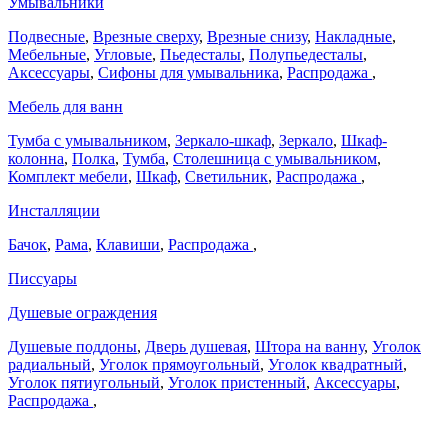
Умывальники
Подвесные
,
Врезные сверху
,
Врезные снизу
,
Накладные
,
Мебельные
,
Угловые
,
Пьедесталы
,
Полупьедесталы
,
Аксессуары
,
Сифоны для умывальника
,
Распродажа
,
Мебель для ванн
Тумба с умывальником
,
Зеркало-шкаф
,
Зеркало
,
Шкаф-
колонна
,
Полка
,
Тумба
,
Столешница с умывальником
,
Комплект мебели
,
Шкаф
,
Светильник
,
Распродажа
,
Инсталляции
Бачок
,
Рама
,
Клавиши
,
Распродажа
,
Писсуары
Душевые ограждения
Душевые поддоны
,
Дверь душевая
,
Штора на ванну
,
Уголок
радиальный
,
Уголок прямоугольный
,
Уголок квадратный
,
Уголок пятиугольный
,
Уголок пристенный
,
Аксессуары
,
Распродажа
,