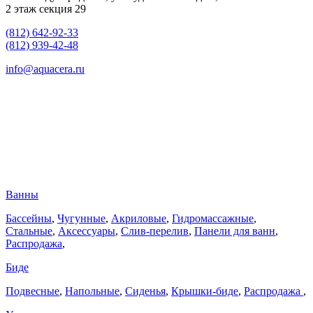
2 этаж секция 29
(812) 642-92-33
(812) 939-42-48
info@aquacera.ru
Ванны
Бассейны
,
Чугунные
,
Акриловые
,
Гидромассажные
,
Стальные
,
Аксессуары
,
Слив-перелив
,
Панели для ванн
,
Распродажа
,
Биде
Подвесные
,
Напольные
,
Сиденья
,
Крышки-биде
,
Распродажа
,