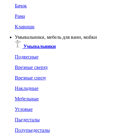
Бачок
Рама
Клавиши
Умывальники, мебель для ванн, мойки
Умывальники
Подвесные
Врезные сверху
Врезные снизу
Накладные
Мебельные
Угловые
Пьедесталы
Полупьедесталы