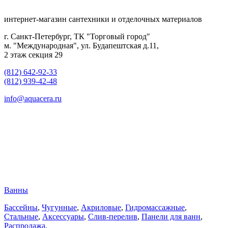
интернет-магазин сантехники и отделочных материалов
г. Санкт-Петербург, ТК "Торговый город"
м. "Международная", ул. Будапештская д.11,
2 этаж секция 29
(812) 642-92-33
(812) 939-42-48
info@aquacera.ru
Ванны
Бассейны
,
Чугунные
,
Акриловые
,
Гидромассажные
,
Стальные
,
Аксессуары
,
Слив-перелив
,
Панели для ванн
,
Распродажа
,