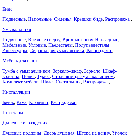
Биде
Подвесные
,
Напольные
,
Сиденья
,
Крышки-биде
,
Распродажа
,
Умывальники
Подвесные
,
Врезные сверху
,
Врезные снизу
,
Накладные
,
Мебельные
,
Угловые
,
Пьедесталы
,
Полупьедесталы
,
Аксессуары
,
Сифоны для умывальника
,
Распродажа
,
Мебель для ванн
Тумба с умывальником
,
Зеркало-шкаф
,
Зеркало
,
Шкаф-
колонна
,
Полка
,
Тумба
,
Столешница с умывальником
,
Комплект мебели
,
Шкаф
,
Светильник
,
Распродажа
,
Инсталляции
Бачок
,
Рама
,
Клавиши
,
Распродажа
,
Писсуары
Душевые ограждения
Душевые поддоны
,
Дверь душевая
,
Штора на ванну
,
Уголок