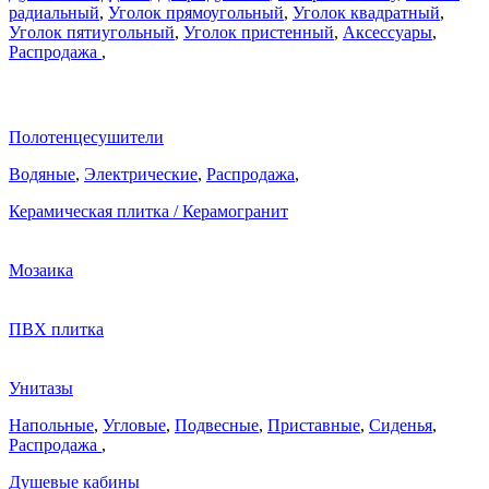
радиальный
,
Уголок прямоугольный
,
Уголок квадратный
,
Уголок пятиугольный
,
Уголок пристенный
,
Аксессуары
,
Распродажа
,
Полотенцесушители
Водяные
,
Электрические
,
Распродажа
,
Керамическая плитка / Керамогранит
Мозаика
ПВХ плитка
Унитазы
Напольные
,
Угловые
,
Подвесные
,
Приставные
,
Сиденья
,
Распродажа
,
Душевые кабины