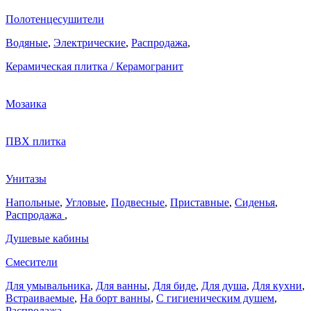
Полотенцесушители
Водяные
,
Электрические
,
Распродажа
,
Керамическая плитка / Керамогранит
Мозаика
ПВХ плитка
Унитазы
Напольные
,
Угловые
,
Подвесные
,
Приставные
,
Сиденья
,
Распродажа
,
Душевые кабины
Смесители
Для умывальника
,
Для ванны
,
Для биде
,
Для душа
,
Для кухни
,
Встраиваемые
,
На борт ванны
,
C гигиеническим душем
,
Распродажа
,