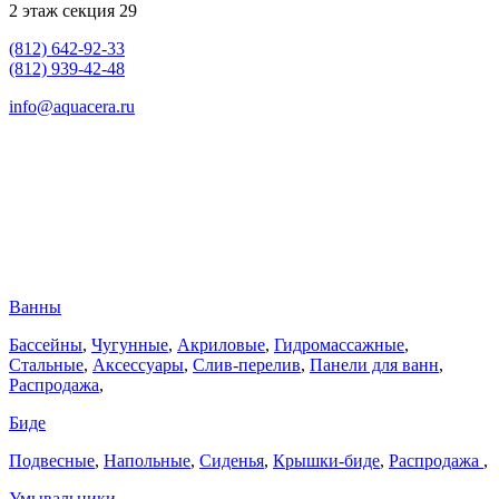
2 этаж секция 29
(812) 642-92-33
(812) 939-42-48
info@aquacera.ru
Ванны
Бассейны
,
Чугунные
,
Акриловые
,
Гидромассажные
,
Стальные
,
Аксессуары
,
Слив-перелив
,
Панели для ванн
,
Распродажа
,
Биде
Подвесные
,
Напольные
,
Сиденья
,
Крышки-биде
,
Распродажа
,
Умывальники