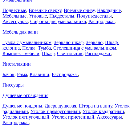
Подвесные
,
Врезные сверху
,
Врезные снизу
,
Накладные
,
Мебельные
,
Угловые
,
Пьедесталы
,
Полупьедесталы
,
Аксессуары
,
Сифоны для умывальника
,
Распродажа
,
Мебель для ванн
Тумба с умывальником
,
Зеркало-шкаф
,
Зеркало
,
Шкаф-
колонна
,
Полка
,
Тумба
,
Столешница с умывальником
,
Комплект мебели
,
Шкаф
,
Светильник
,
Распродажа
,
Инсталляции
Бачок
,
Рама
,
Клавиши
,
Распродажа
,
Писсуары
Душевые ограждения
Душевые поддоны
,
Дверь душевая
,
Штора на ванну
,
Уголок
радиальный
,
Уголок прямоугольный
,
Уголок квадратный
,
Уголок пятиугольный
,
Уголок пристенный
,
Аксессуары
,
Распродажа
,