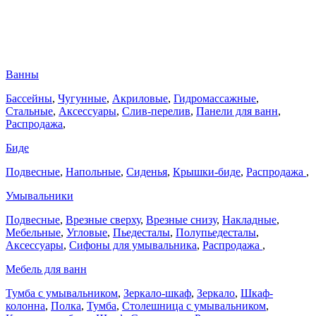
Ванны
Бассейны
,
Чугунные
,
Акриловые
,
Гидромассажные
,
Стальные
,
Аксессуары
,
Слив-перелив
,
Панели для ванн
,
Распродажа
,
Биде
Подвесные
,
Напольные
,
Сиденья
,
Крышки-биде
,
Распродажа
,
Умывальники
Подвесные
,
Врезные сверху
,
Врезные снизу
,
Накладные
,
Мебельные
,
Угловые
,
Пьедесталы
,
Полупьедесталы
,
Аксессуары
,
Сифоны для умывальника
,
Распродажа
,
Мебель для ванн
Тумба с умывальником
,
Зеркало-шкаф
,
Зеркало
,
Шкаф-
колонна
,
Полка
,
Тумба
,
Столешница с умывальником
,