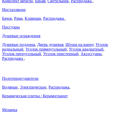
Комплект мебели
,
Шкаф
,
Светильник
,
Распродажа
,
Инсталляции
Бачок
,
Рама
,
Клавиши
,
Распродажа
,
Писсуары
Душевые ограждения
Душевые поддоны
,
Дверь душевая
,
Штора на ванну
,
Уголок
радиальный
,
Уголок прямоугольный
,
Уголок квадратный
,
Уголок пятиугольный
,
Уголок пристенный
,
Аксессуары
,
Распродажа
,
Полотенцесушители
Водяные
,
Электрические
,
Распродажа
,
Керамическая плитка / Керамогранит
Мозаика