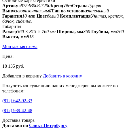
Основные характеристики
Артикул
9754B003-7200
Бренд
Vitra
Страна
Турция
Выпуск
горизонтальный
Тип по установке
напольный
Гарантия
10 лет
Цвет
белый
Комплектация
Унитаз, крепеж,
бачок, сиденье.
Габариты
Размер
360 × 815 × 760 мм
Ширина, мм
360
Глубина, мм
760
Высота, мм
815
Монтажная схема
Цена:
18 135 руб.
Добавлен в корзину
Добавить в корзину
Получить консультацию наших менеджеров вы можете по
телефонам:
(812) 642-92-33
(812) 939-42-48
Доставка товара
Доставка по
Санкт-Петербургу