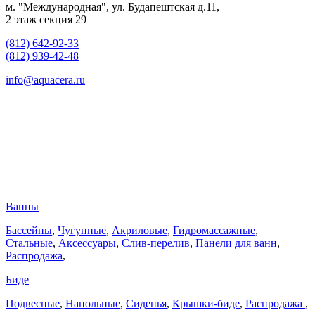
м. "Международная", ул. Будапештская д.11,
2 этаж секция 29
(812) 642-92-33
(812) 939-42-48
info@aquacera.ru
Ванны
Бассейны
,
Чугунные
,
Акриловые
,
Гидромассажные
,
Стальные
,
Аксессуары
,
Слив-перелив
,
Панели для ванн
,
Распродажа
,
Биде
Подвесные
,
Напольные
,
Сиденья
,
Крышки-биде
,
Распродажа
,