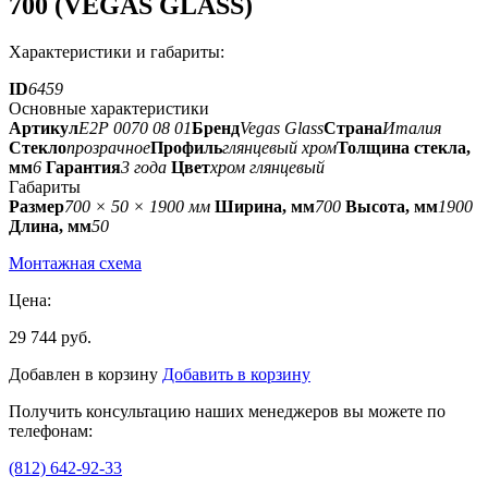
700 (VEGAS GLASS)
Характеристики и габариты:
ID
6459
Основные характеристики
Артикул
E2P 0070 08 01
Бренд
Vegas Glass
Страна
Италия
Стекло
прозрачное
Профиль
глянцевый хром
Толщина стекла,
мм
6
Гарантия
3 года
Цвет
хром глянцевый
Габариты
Размер
700 × 50 × 1900 мм
Ширина, мм
700
Высота, мм
1900
Длина, мм
50
Монтажная схема
Цена:
29 744 руб.
Добавлен в корзину
Добавить в корзину
Получить консультацию наших менеджеров вы можете по
телефонам:
(812) 642-92-33