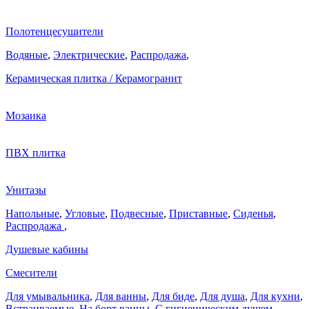
Полотенцесушители
Водяные
,
Электрические
,
Распродажа
,
Керамическая плитка / Керамогранит
Мозаика
ПВХ плитка
Унитазы
Напольные
,
Угловые
,
Подвесные
,
Приставные
,
Сиденья
,
Распродажа
,
Душевые кабины
Смесители
Для умывальника
,
Для ванны
,
Для биде
,
Для душа
,
Для кухни
,
Встраиваемые
,
На борт ванны
,
C гигиеническим душем
,