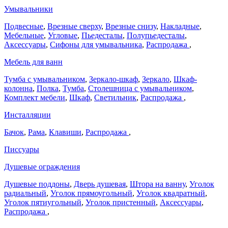
Умывальники
Подвесные
,
Врезные сверху
,
Врезные снизу
,
Накладные
,
Мебельные
,
Угловые
,
Пьедесталы
,
Полупьедесталы
,
Аксессуары
,
Сифоны для умывальника
,
Распродажа
,
Мебель для ванн
Тумба с умывальником
,
Зеркало-шкаф
,
Зеркало
,
Шкаф-
колонна
,
Полка
,
Тумба
,
Столешница с умывальником
,
Комплект мебели
,
Шкаф
,
Светильник
,
Распродажа
,
Инсталляции
Бачок
,
Рама
,
Клавиши
,
Распродажа
,
Писсуары
Душевые ограждения
Душевые поддоны
,
Дверь душевая
,
Штора на ванну
,
Уголок
радиальный
,
Уголок прямоугольный
,
Уголок квадратный
,
Уголок пятиугольный
,
Уголок пристенный
,
Аксессуары
,
Распродажа
,