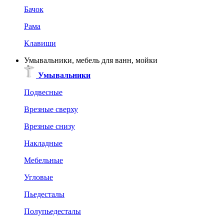
Бачок
Рама
Клавиши
Умывальники, мебель для ванн, мойки
Умывальники
Подвесные
Врезные сверху
Врезные снизу
Накладные
Мебельные
Угловые
Пьедесталы
Полупьедесталы