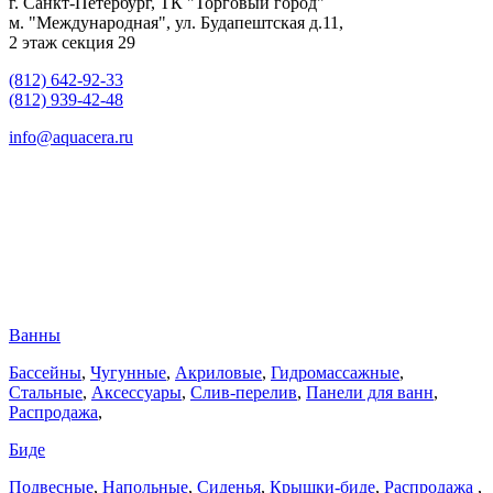
г. Санкт-Петербург, ТК "Торговый город"
м. "Международная", ул. Будапештская д.11,
2 этаж секция 29
(812) 642-92-33
(812) 939-42-48
info@aquacera.ru
Ванны
Бассейны
,
Чугунные
,
Акриловые
,
Гидромассажные
,
Стальные
,
Аксессуары
,
Слив-перелив
,
Панели для ванн
,
Распродажа
,
Биде
Подвесные
,
Напольные
,
Сиденья
,
Крышки-биде
,
Распродажа
,