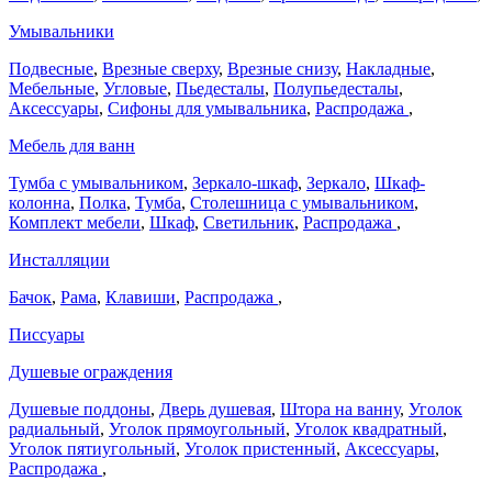
Умывальники
Подвесные
,
Врезные сверху
,
Врезные снизу
,
Накладные
,
Мебельные
,
Угловые
,
Пьедесталы
,
Полупьедесталы
,
Аксессуары
,
Сифоны для умывальника
,
Распродажа
,
Мебель для ванн
Тумба с умывальником
,
Зеркало-шкаф
,
Зеркало
,
Шкаф-
колонна
,
Полка
,
Тумба
,
Столешница с умывальником
,
Комплект мебели
,
Шкаф
,
Светильник
,
Распродажа
,
Инсталляции
Бачок
,
Рама
,
Клавиши
,
Распродажа
,
Писсуары
Душевые ограждения
Душевые поддоны
,
Дверь душевая
,
Штора на ванну
,
Уголок
радиальный
,
Уголок прямоугольный
,
Уголок квадратный
,
Уголок пятиугольный
,
Уголок пристенный
,
Аксессуары
,
Распродажа
,