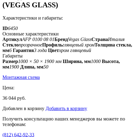
(VEGAS GLASS)
Характеристики и габариты:
ID
6450
Основные характеристики
Артикул
AFP 0100 08 01
Бренд
Vegas Glass
Страна
Италия
Стекло
прозрачное
Профиль
глянцевый хром
Толщина стекла,
мм
6
Гарантия
3 года
Цвет
хром глянцевый
Габариты
Размер
1000 × 50 × 1900 мм
Ширина, мм
1000
Высота,
мм
1900
Длина, мм
50
Монтажная схема
Цена:
36 044 руб.
Добавлен в корзину
Добавить в корзину
Получить консультацию наших менеджеров вы можете по
телефонам:
(812) 642-92-33