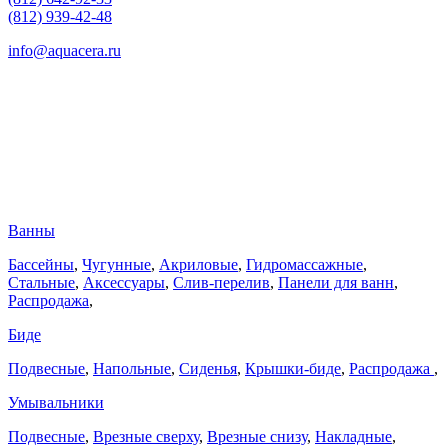
(812) 939-42-48
info@aquacera.ru
Ванны
Бассейны
,
Чугунные
,
Акриловые
,
Гидромассажные
,
Стальные
,
Аксессуары
,
Слив-перелив
,
Панели для ванн
,
Распродажа
,
Биде
Подвесные
,
Напольные
,
Сиденья
,
Крышки-биде
,
Распродажа
,
Умывальники
Подвесные
,
Врезные сверху
,
Врезные снизу
,
Накладные
,