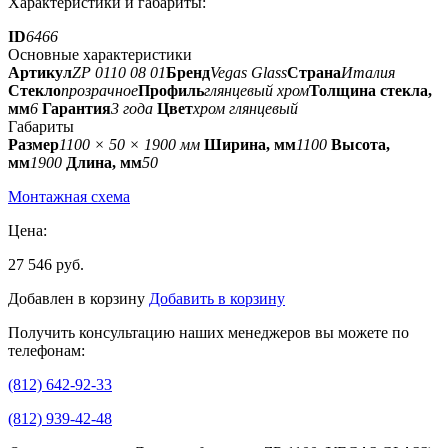
Характеристики и габариты:
ID
6466
Основные характеристики
Артикул
ZP 0110 08 01
Бренд
Vegas Glass
Страна
Италия
Стекло
прозрачное
Профиль
глянцевый хром
Толщина стекла,
мм
6
Гарантия
3 года
Цвет
хром глянцевый
Габариты
Размер
1100 × 50 × 1900 мм
Ширина, мм
1100
Высота,
мм
1900
Длина, мм
50
Монтажная схема
Цена:
27 546 руб.
Добавлен в корзину
Добавить в корзину
Получить консультацию наших менеджеров вы можете по
телефонам:
(812) 642-92-33
(812) 939-42-48