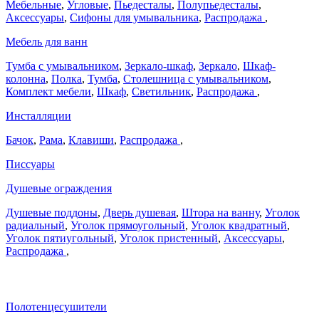
Мебельные
,
Угловые
,
Пьедесталы
,
Полупьедесталы
,
Аксессуары
,
Сифоны для умывальника
,
Распродажа
,
Мебель для ванн
Тумба с умывальником
,
Зеркало-шкаф
,
Зеркало
,
Шкаф-
колонна
,
Полка
,
Тумба
,
Столешница с умывальником
,
Комплект мебели
,
Шкаф
,
Светильник
,
Распродажа
,
Инсталляции
Бачок
,
Рама
,
Клавиши
,
Распродажа
,
Писсуары
Душевые ограждения
Душевые поддоны
,
Дверь душевая
,
Штора на ванну
,
Уголок
радиальный
,
Уголок прямоугольный
,
Уголок квадратный
,
Уголок пятиугольный
,
Уголок пристенный
,
Аксессуары
,
Распродажа
,
Полотенцесушители